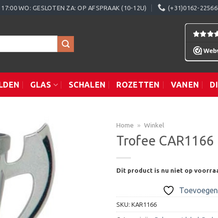
0 - 17:00 WO: GESLOTEN ZA: OP AFSPRAAK (10-12U)
(+31)0162-22566
LDEN
GLAS
SCHALEN
ROZETTEN
VANEN
D
Home
»
Winkel
Trofee CAR1166
Toevoegen
Dit product is nu niet op voorra
aan
verlanglijst
Toevoegen 
SKU:
KAR1166