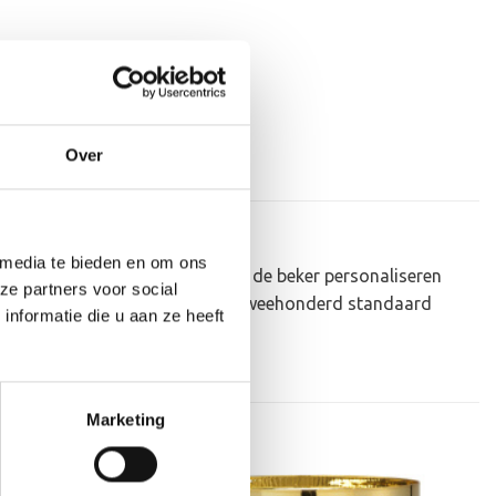
Over
 media te bieden en om ons
eau om uit te reiken. We kunnen de beker personaliseren
ze partners voor social
p plakken. Dit kan een van onze tweehonderd standaard
nformatie die u aan ze heeft
Marketing