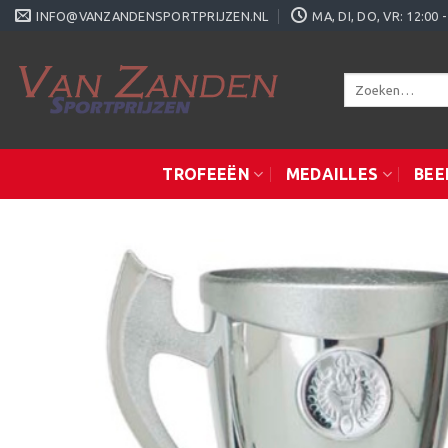
Ga
INFO@VANZANDENSPORTPRIJZEN.NL
MA, DI, DO, VR: 12:0
naar
inhoud
Zoeken
naar:
TROFEEËN
MEDAILLES
BEE