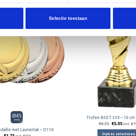
Aanbieding!
Selectie toestaan
Toevoegen
aan
verlanglijst
Trofee BSET.339 – 16 c
Oorspronkeli
Huidig
€
6.55
€
5.05
incl. B
prijs
prijs
daille met Lauriertak – D110
was:
is:
Opties selecteren
€
1.75
incl. BTW