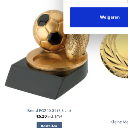
Weigeren
Toevoegen
aan
verlanglijst
Beeld FG240.01 (7,5 cm)
€
6.20
incl. BTW
Kleine Me
Bestellen