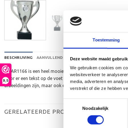
Toestemming
BESCHRIJVING
AANVULLENDE INFORMATIE
BEOORDELINGEN 
Deze website maakt gebruik
We gebruiken cookies om cont
De AR1166 is een heel mooie trofee die zeer geschikt is voo
websiteverkeer te analyseren
door er een tekst op de voet van de beker aan te brengen. 
9,5
media, adverteren en analys
afbeeldingen zijn, maar ook een eigen logo of afbeelding. D
verstrekt of die ze hebben v
Toestemmingsselectie
Noodzakelijk
GERELATEERDE PRODUCTEN