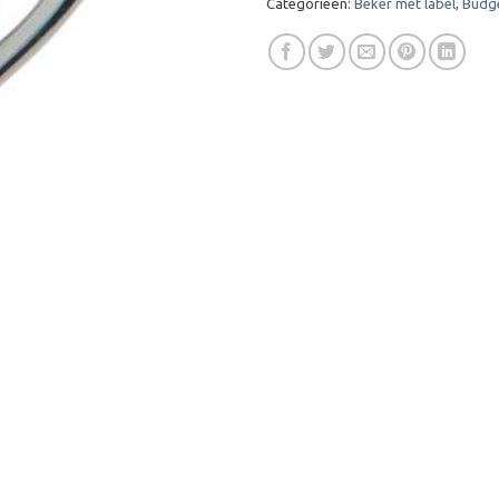
Categorieën:
Beker met label
,
Budg