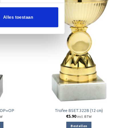
Alles toestaan
Toevoegen
Toevoegen
aan
aan
verlanglijst
verlanglijst
m OP=OP
Trofee BSET.322B (12 cm)
jke
e
€
5.90
TW
incl. BTW
Bestellen