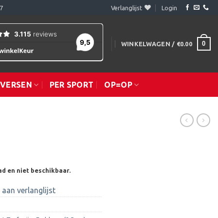
7
Verlanglijst
Login
0
WINKELWAGEN /
€
0.00
IVERSEN
PER SPORT
OP=OP
ad en niet beschikbaar.
aan verlanglijst