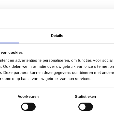
Details
(0)
 van cookies
ent en advertenties te personaliseren, om functies voor social
r ieder (sport)toernooi, businessevenement of als een leuk cad
. Ook delen we informatie over uw gebruik van onze site met on
Op de beker zelf kunnen we een door jou gekozen afbeelding o
e. Deze partners kunnen deze gegevens combineren met andere i
eze kun je uploaden via het menu
erzameld op basis van uw gebruik van hun services.
Voorkeuren
Statistieken