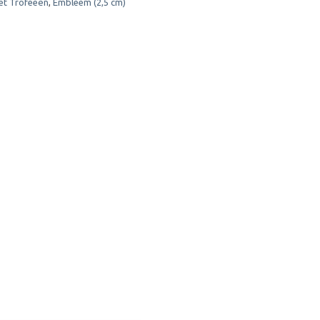
et Trofeeën
,
Embleem (2,5 cm)