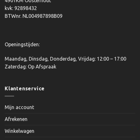
4901KM Oosterhout
worden
worden
kvk: 92898432
op
op
BTWnr. NL004987898B09
de
de
productpagina
productpagina
Openingstijden:
Maandag, Dinsdag, Donderdag, Vrijdag: 12:00 – 17:00
Zaterdag: Op Afspraak
Klantenservice
Mijn account
Afrekenen
Winkelwagen