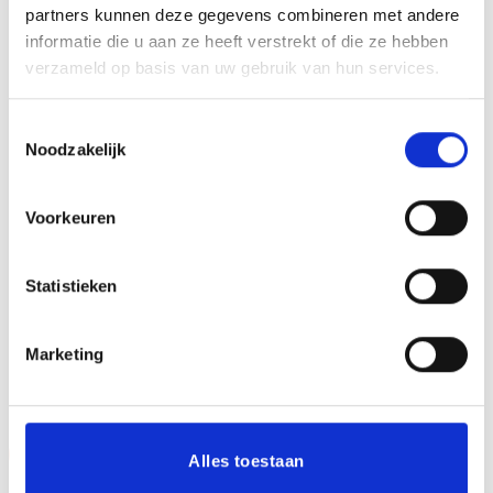
partners kunnen deze gegevens combineren met andere
informatie die u aan ze heeft verstrekt of die ze hebben
Mijn naam, e-mail en site opslaan in deze
verzameld op basis van uw gebruik van hun services.
browser voor de volgende keer wanneer ik een
Toestemmingsselectie
reactie plaats.
Noodzakelijk
Voorkeuren
Statistieken
Marketing
GERELATEERDE PRODUCTEN
Aanbieding!
Aanbieding!
Alles toestaan
Toevoegen
Toevoegen