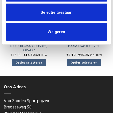
aan
aan
verlanglijst
verlanglijst
Selectie toestaan
Weigeren
Beeld RE.056.78 (19 cm)
Beeld FG418 OP=OP
OP=OP
Oorspronkelijke
Huidige
Prijsklasse:
€
15.80
€
14.30
€
8.10
-
€
10.25
incl. BTW
incl. BTW
prijs
prijs
€8.10
was:
is:
tot
Opties selecteren
Opties selecteren
€15.80.
€14.30.
€10.25
Dit
Dit
product
product
heeft
heeft
meerdere
meerdere
Ons Adres
variaties.
variaties.
Deze
Deze
optie
optie
Van Zanden Sportprijzen
kan
kan
Bredaseweg 56
gekozen
gekozen