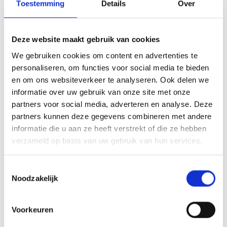
Toestemming
Details
Over
3 van de 5 sterren
4 van de 5 sterren
Deze website maakt gebruik van cookies
5 van de 5 sterren
We gebruiken cookies om content en advertenties te
Je beoordeling
*
personaliseren, om functies voor social media te bieden
en om ons websiteverkeer te analyseren. Ook delen we
informatie over uw gebruik van onze site met onze
partners voor social media, adverteren en analyse. Deze
partners kunnen deze gegevens combineren met andere
informatie die u aan ze heeft verstrekt of die ze hebben
verzameld op basis van uw gebruik van hun services.
Naam
*
Toestemmingsselectie
Noodzakelijk
E-mail
*
Voorkeuren