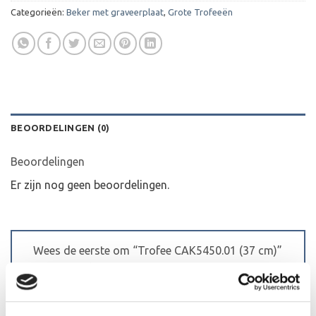
Categorieën:
Beker met graveerplaat
,
Grote Trofeeën
BEOORDELINGEN (0)
Beoordelingen
Er zijn nog geen beoordelingen.
Wees de eerste om “Trofee CAK5450.01 (37 cm)”
te beoordelen
Je waardering
*
1 van de 5 sterren
2 van de 5 sterren