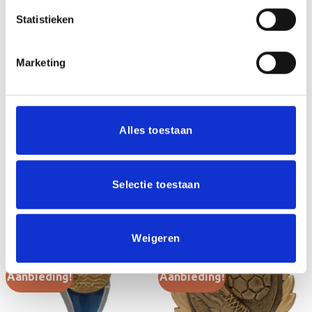
Statistieken
Mijn naam, e-mail en site opslaan in deze
browser voor de volgende keer wanneer ik een
Marketing
reactie plaats.
Alles toestaan
Selectie toestaan
GERELATEERDE PRODUCTEN
Weigeren
Aanbieding!
Aanbieding!
Toevoegen
Toevoegen
aan
aan