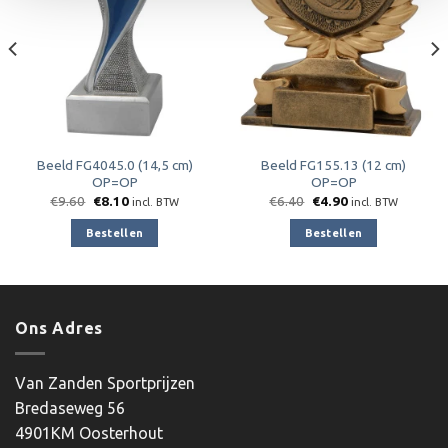
verlanglijst
verlanglijst
Beeld FG4045.0 (14,5 cm)
Beeld FG155.13 (12 cm)
OP=OP
OP=OP
Oorspronkelijke
Huidige
Oorspronkelijke
Huidige
€
9.60
€
8.10
€
6.40
€
4.90
incl. BTW
incl. BTW
prijs
prijs
prijs
prijs
was:
is:
was:
is:
Bestellen
Bestellen
€9.60.
€8.10.
€6.40.
€4.90.
Ons Adres
Van Zanden Sportprijzen
Bredaseweg 56
4901KM Oosterhout