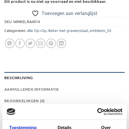
Dit product is nu niet op voorraad en niet beschikbaar.
Toevoegen aan verlanglijst
SKU:
WINKEL.RA4014
Categorieën:
Alle Op=Op
,
Beker met graveerplaat
,
embleem_50
BESCHRIJVING
AANVULLENDE INFORMATIE
BEOORDELINGEN (0)
Deze serie bekers is leverbaar in maarliefst 12 maten! De
A4014 is een heel mooie trofee die zeer geschikt is voor
Toestemming
Details
Over
ieder (sport)toernooi, businessevenement of als een leuk