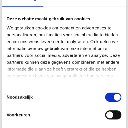
cadeau om uit te reiken. We kunnen de beker
personaliseren door er een tekst op de voet van de beker
Deze website maakt gebruik van cookies
aan te brengen. We graveren de tekst gecentreerd op een
We gebruiken cookies om content en advertenties te
aluminium plaatje.Op de beker zelf kunnen we een door
personaliseren, om functies voor social media te bieden
jou gekozen afbeelding op plakken. Dit kan een van onze
en om ons websiteverkeer te analyseren. Ook delen we
tweehonderd standaard afbeeldingen zijn, maar ook een
informatie over uw gebruik van onze site met onze
eigen logo of afbeelding. Deze kun je uploaden via het
partners voor social media, adverteren en analyse. Deze
menu
partners kunnen deze gegevens combineren met andere
informatie die u aan ze heeft verstrekt of die ze hebben
verzameld op basis van uw gebruik van hun services.
GERELATEERDE PRODUCTEN
Toestemmingsselectie
Noodzakelijk
Aanbieding!
Aanbieding!
Voorkeuren
Toevoegen
Toevoegen
aan
aan
verlanglijst
verlanglijst