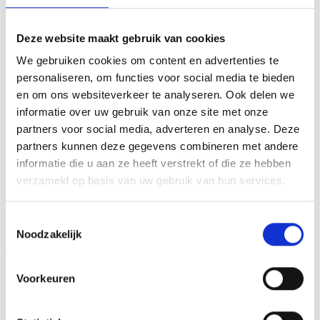
personaliseren door er een tekst op de voet van de beker
aan te brengen. We graveren de tekst gecentreerd op een
Deze website maakt gebruik van cookies
aluminium plaatje.Op de beker zelf kunnen we een door
We gebruiken cookies om content en advertenties te
jou gekozen afbeelding op plakken. Dit kan een van onze
personaliseren, om functies voor social media te bieden
tweehonderd standaard afbeeldingen zijn, maar ook een
en om ons websiteverkeer te analyseren. Ook delen we
eigen logo of afbeelding. Deze kun je uploaden via het
informatie over uw gebruik van onze site met onze
menu
partners voor social media, adverteren en analyse. Deze
partners kunnen deze gegevens combineren met andere
informatie die u aan ze heeft verstrekt of die ze hebben
verzameld op basis van uw gebruik van hun services.
GERELATEERDE PRODUCTEN
Toestemmingsselectie
Noodzakelijk
Aanbieding!
Aanbieding!
Toevoegen
Toevoegen
Voorkeuren
aan
aan
verlanglijst
verlanglijst