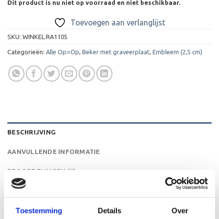
Dit product is nu niet op voorraad en niet beschikbaar.
Toevoegen aan verlanglijst
SKU:
WINKEL.RA1105
Categorieën:
Alle Op=Op
,
Beker met graveerplaat
,
Embleem (2,5 cm)
BESCHRIJVING
AANVULLENDE INFORMATIE
BEOORDELINGEN (0)
De A1105 is een heel mooie trofee die zeer geschikt is
voor ieder (sport)toernooi, businessevenement of als een
Toestemming
Details
Over
leuk cadeau om uit te reiken. We kunnen de beker