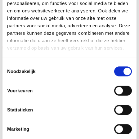
personaliseren, om functies voor social media te bieden
en om ons websiteverkeer te analyseren. Ook delen we
informatie over uw gebruik van onze site met onze
GERELATEERDE PRODUCTEN
partners voor social media, adverteren en analyse. Deze
partners kunnen deze gegevens combineren met andere
informatie die u aan ze heeft verstrekt of die ze hebben
Aanbieding!
Aanbieding!
verzameld op basis van uw gebruik van hun services.
Toevoegen
Toevoegen
aan
aan
Toestemmingsselectie
verlanglijst
verlanglijst
Noodzakelijk
Voorkeuren
Statistieken
Beeld FG407 (14,5 cm)
Z0167 (13 cm) OP=OP
OP=OP
Oorspronkelijke
Huidige
Oorspronkelijke
Huidige
€
9.60
€
8.10
€
7.95
€
6.45
incl. BTW
incl. BTW
Marketing
prijs
prijs
prijs
prijs
was:
is:
was:
is:
Opties selecteren
Bestellen
€9.60.
€8.10.
€7.95.
€6.45.