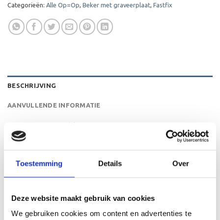
Categorieën:
Alle Op=Op
,
Beker met graveerplaat
,
Fastfix
BESCHRIJVING
AANVULLENDE INFORMATIE
BEOORDELINGEN (0)
De A1104B is een heel mooie trofee die zeer geschikt is
voor ieder (sport)toernooi, businessevenement of als een
Toestemming
Details
Over
leuk cadeau om uit te reiken. We kunnen de beker
personaliseren door er een tekst op de voet van de beker
aan te brengen. We graveren de tekst gecentreerd op een
Deze website maakt gebruik van cookies
aluminium plaatje.
We gebruiken cookies om content en advertenties te