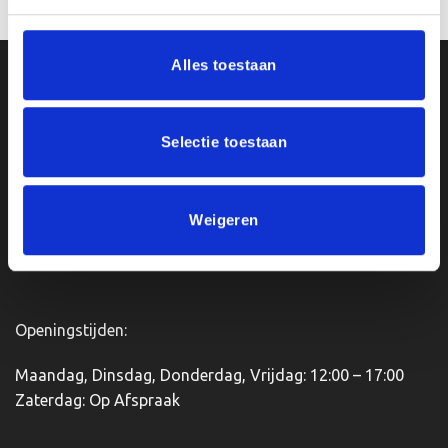
Dit
product
heeft
Alles toestaan
meerdere
Ons Adres
variaties.
Deze
optie
Van Zanden Sportprijzen
Selectie toestaan
kan
Bredaseweg 56
gekozen
4901KM Oosterhout
worden
kvk: 92898432
Weigeren
op
BTWnr. NL004987898B09
de
productpagina
Openingstijden:
Maandag, Dinsdag, Donderdag, Vrijdag: 12:00 – 17:00
Zaterdag: Op Afspraak