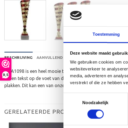
Toestemming
Deze website maakt gebruik
BESCHRIJVING
AANVULLENDE INFORMATIE
BEOORDELINGEN 
We gebruiken cookies om cont
websiteverkeer te analyseren
De A1098 is een heel mooie trofee die zeer geschikt is voor
9,5
media, adverteren en analys
er een tekst op de voet van de beker aan te brengen. We gr
verstrekt of die ze hebben v
plakken. Dit kan een van onze tweehonderd standaard afbeel
Toestemmingsselectie
Noodzakelijk
GERELATEERDE PRODUCTEN