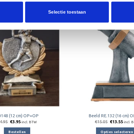
Aanbieding!
Selectie toestaan
Toevoegen
aan
verlanglijst
0148 (12 cm) OP=OP
Beeld RE.132 (16 cm)
Oorspronkelijke
Huidige
Oorspronkeli
Huidi
4.95
€
3.95
€
15.05
€
13.55
incl. BTW
incl. 
prijs
prijs
prijs
prijs
was:
is:
was:
is:
Bestellen
Opties selecteren