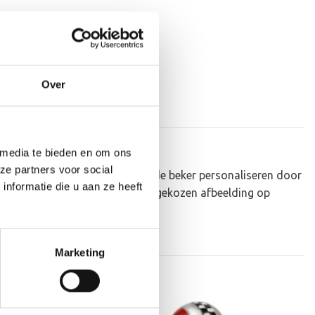
Over
 media te bieden en om ons
ze partners voor social
au om uit te reiken. We kunnen de beker personaliseren door
nformatie die u aan ze heeft
ker zelf kunnen we een door jou gekozen afbeelding op
 je uploaden via het menu
Marketing