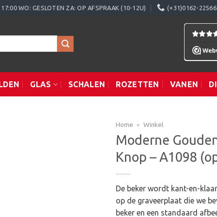
0 - 17:00 WO: GESLOTEN ZA: OP AFSPRAAK (10-12U)
(+31)0162-22566
LDEN
GLAS
SCHALEN
ROZETTEN
VANEN
D
Home
»
Winkel
Moderne Gouden
Knop – A1098 (o
Toevoegen
aan
verlanglijst
De beker wordt kant-en-klaar
op de graveerplaat die we be
beker en een standaard afbee