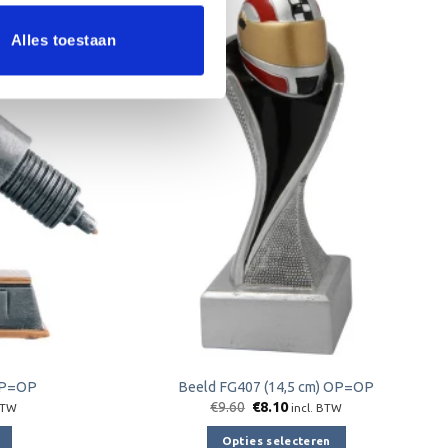
Aanbieding!
Alles toestaan
Toevoegen
Toevoegen
aan
aan
verlanglijst
verlanglijst
 OP=OP
Beeld FG407 (14,5 cm) OP=OP
jke
ge
Oorspronkelijke
Huidige
€
9.60
€
8.10
BTW
incl. BTW
prijs
prijs
was:
is:
Opties selecteren