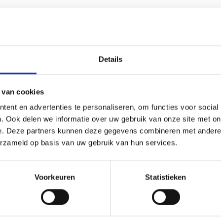
Details
 van cookies
(0)
ent en advertenties te personaliseren, om functies voor social
. Ook delen we informatie over uw gebruik van onze site met on
 ieder (sport)toernooi, businessevenement of als een leuk cade
e. Deze partners kunnen deze gegevens combineren met andere i
averen de tekst gecentreerd op een aluminium plaatje.Op de be
erzameld op basis van uw gebruik van hun services.
dingen zijn, maar ook een eigen logo of afbeelding. Deze kun
Voorkeuren
Statistieken