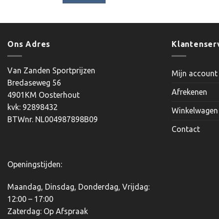
€7.95.
€6.45.
Ons Adres
Klantenser
Van Zanden Sportprijzen
Mijn account
Bredaseweg 56
Afrekenen
4901KM Oosterhout
kvk: 92898432
Winkelwagen
BTWnr. NL004987898B09
Contact
Openingstijden:
Maandag, Dinsdag, Donderdag, Vrijdag:
12:00 – 17:00
Zaterdag: Op Afspraak