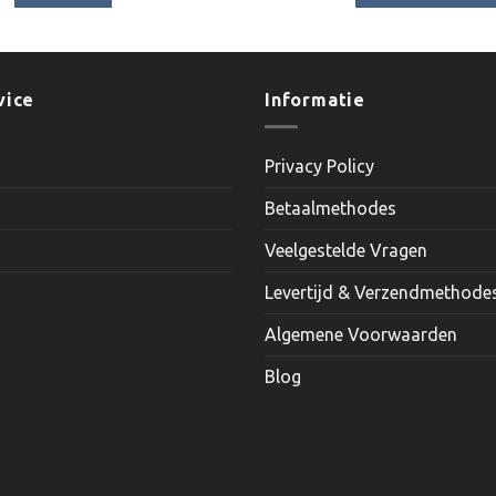
€4.95.
€3.95.
€15.05.
€13.5
Dit
product
heeft
meerder
vice
Informatie
variaties.
Deze
Privacy Policy
optie
kan
Betaalmethodes
gekozen
worden
Veelgestelde Vragen
op
Levertijd & Verzendmethode
de
productp
Algemene Voorwaarden
Blog