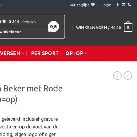
7
Verlanglijst
Login
0
WINKELWAGEN /
€
0.00
IVERSEN
PER SPORT
OP=OP
 Beker met Rode
p=op)
 geleverd inclusief gravure
vestigen op de voet van de
lding, eigen logo of eigen