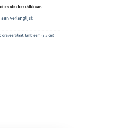
ad en niet beschikbaar.
aan verlanglijst
t graveerplaat
,
Embleem (2,5 cm)