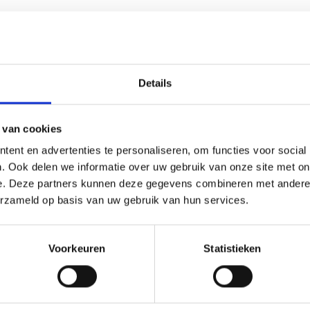
Details
 van cookies
(0)
ent en advertenties te personaliseren, om functies voor social
. Ook delen we informatie over uw gebruik van onze site met on
 ieder (sport)toernooi, businessevenement of als een leuk cade
e. Deze partners kunnen deze gegevens combineren met andere i
averen de tekst gecentreerd op een aluminium plaatje.Op de be
erzameld op basis van uw gebruik van hun services.
dingen zijn, maar ook een eigen logo of afbeelding. Deze kun
Voorkeuren
Statistieken