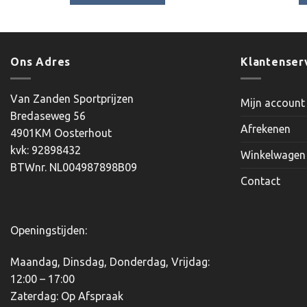
€28.80.
€24.80.
Dit
product
heeft
meerdere
Ons Adres
Klantenser
variaties.
Deze
Van Zanden Sportprijzen
Mijn account
optie
Bredaseweg 56
kan
Afrekenen
4901KM Oosterhout
gekozen
kvk: 92898432
worden
Winkelwagen
BTWnr. NL004987898B09
op
Contact
de
productpagina
Openingstijden:
Maandag, Dinsdag, Donderdag, Vrijdag:
12:00 – 17:00
Zaterdag: Op Afspraak