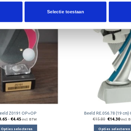
Aanbieding!
Selectie toestaan
Toevoegen
aan
verlanglijst
eeld Z0191 OP=OP
Beeld RE.056.78 (19 cm
Prijsklasse:
Oorspronkeli
Huidi
3.65
-
€
4.45
€
15.80
€
14.30
incl. BTW
incl. 
€3.65
prijs
prijs
tot
was:
is:
Opties selecteren
Opties selecteren