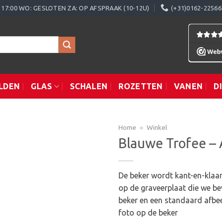
0 - 17:00 WO: GESLOTEN ZA: OP AFSPRAAK (10-12U)
(+31)0162-22566
LDEN
GLAS
SCHALEN
ROZETTEN
VANEN
D
Home
»
Winkel
Blauwe Trofee –
Toevoegen
De beker wordt kant-en-klaar
aan
op de graveerplaat die we be
verlanglijst
beker en een standaard afbee
foto op de beker