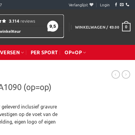
7
Verlanglijst
Login
0
WINKELWAGEN /
€
0.00
IVERSEN
PER SPORT
OP=OP
 A1090 (op=op)
 geleverd inclusief gravure
vestigen op de voet van de
lding, eigen logo of eigen