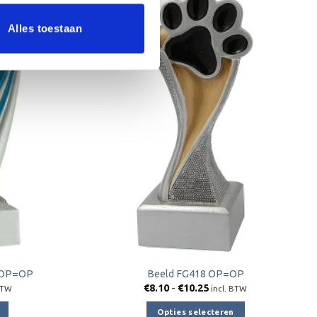
Aanbieding!
Alles toestaan
Toevoegen
Toevoegen
aan
aan
verlanglijst
verlanglijst
) OP=OP
Beeld FG418 OP=OP
jke
ge
Prijsklasse:
€
8.10
-
€
10.25
BTW
incl. BTW
€8.10
tot
Opties selecteren