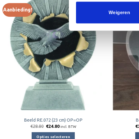
Aanbieding!
Aanbieding!
Weigeren
Toevoegen
aan
verlanglijst
Beeld RE.072 (23 cm) OP=OP
B
Oorspronkelijke
Huidige
€
28.80
€
24.80
€
incl. BTW
prijs
prijs
was:
is:
Opties selecteren