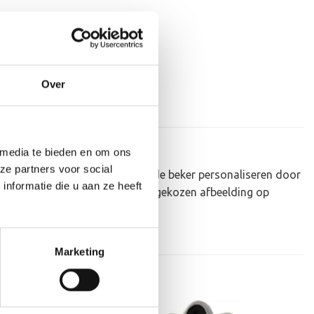
Over
 media te bieden en om ons
ze partners voor social
au om uit te reiken. We kunnen de beker personaliseren door
nformatie die u aan ze heeft
ker zelf kunnen we een door jou gekozen afbeelding op
 je uploaden via het menu
Marketing