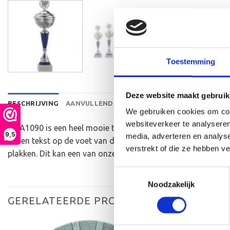
Toestemming
Deze website maakt gebruik
BESCHRIJVING
AANVULLENDE INFORMATIE
BEOORDELINGEN 
We gebruiken cookies om cont
websiteverkeer te analyseren
De A1090 is een heel mooie trofee die zeer geschikt is voor
9,5
media, adverteren en analys
er een tekst op de voet van de beker aan te brengen. We gr
verstrekt of die ze hebben v
plakken. Dit kan een van onze tweehonderd standaard afbeel
Toestemmingsselectie
Noodzakelijk
GERELATEERDE PRODUCTEN