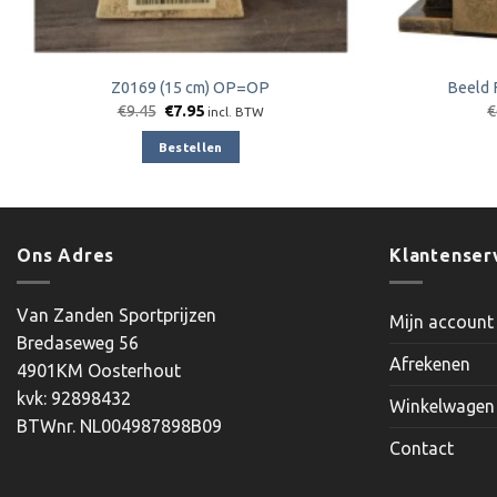
Z0169 (15 cm) OP=OP
Beeld 
Oorspronkelijke
Huidige
€
9.45
€
7.95
€
incl. BTW
prijs
prijs
was:
is:
Bestellen
€9.45.
€7.95.
Ons Adres
Klantenser
Van Zanden Sportprijzen
Mijn account
Bredaseweg 56
Afrekenen
4901KM Oosterhout
kvk: 92898432
Winkelwagen
BTWnr. NL004987898B09
Contact