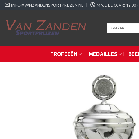
Ga
INFO@VANZANDENSPORTPRIJZEN.NL
MA, DI, DO, VR: 12:0
naar
inhoud
Zoeken
naar:
TROFEEËN
MEDAILLES
BEE