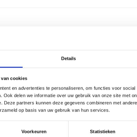
2,5
Gou
Details
Al
Kun
 van cookies
ent en advertenties te personaliseren, om functies voor social
Ma
. Ook delen we informatie over uw gebruik van onze site met on
e. Deze partners kunnen deze gegevens combineren met andere i
3 r
erzameld op basis van uw gebruik van hun services.
30 
Voorkeuren
Statistieken
38