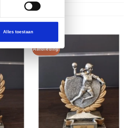
Alles toestaan
Aanbieding!
Toevoegen
Toevoegen
aan
aan
verlanglijst
verlanglijst