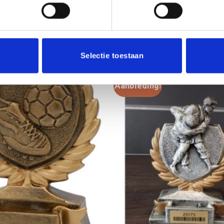
Selectie toestaan
Aanbieding!
Toevoegen
aan
verlanglijst