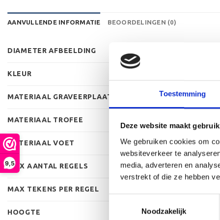
AANVULLENDE INFORMATIE
BEOORDELINGEN (0)
DIAMETER AFBEELDING
KLEUR
Toestemming
MATERIAAL GRAVEERPLAAT
MATERIAAL TROFEE
Deze website maakt gebruik
We gebruiken cookies om cont
MATERIAAL VOET
websiteverkeer te analyseren
9,5
media, adverteren en analys
MAX AANTAL REGELS
verstrekt of die ze hebben v
MAX TEKENS PER REGEL
Toestemmingsselectie
Noodzakelijk
HOOGTE