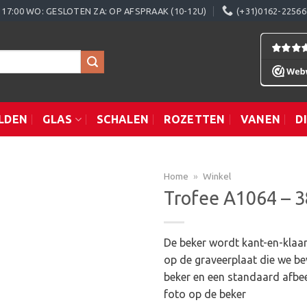
0 - 17:00 WO: GESLOTEN ZA: OP AFSPRAAK (10-12U)
(+31)0162-22566
LDEN
GLAS
SCHALEN
ROZETTEN
VANEN
D
Home
»
Winkel
Trofee A1064 – 
Toevoegen
De beker wordt kant-en-klaar
aan
op de graveerplaat die we be
verlanglijst
beker en een standaard afbee
foto op de beker