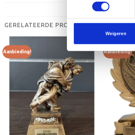
GERELATEERDE PRODUCTEN
Weigeren
Aanbieding!
Aanbieding!
Toevoegen
aan
verlanglijst