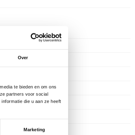
 centimeter
d, Zilver
Over
uminium
ststof/Metaal
 media te bieden en om ons
rmer
ze partners voor social
nformatie die u aan ze heeft
egels
leestekens
Marketing
 cm