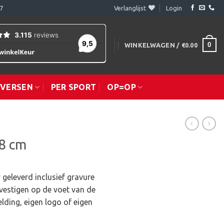
7
Verlanglijst
Login
0
WINKELWAGEN /
€
0.00
IVERSEN
PER SPORT
OP=OP
38 cm
 geleverd inclusief gravure
vestigen op de voet van de
lding, eigen logo of eigen