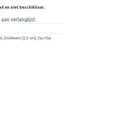
ad en niet beschikbaar.
aan verlanglijst
at
,
Embleem (2,5 cm)
,
Op=Op