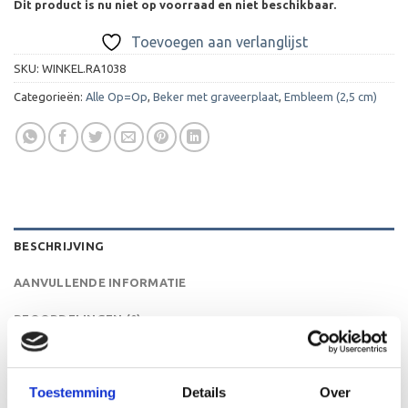
Dit product is nu niet op voorraad en niet beschikbaar.
Toevoegen aan verlanglijst
SKU:
WINKEL.RA1038
Categorieën:
Alle Op=Op
,
Beker met graveerplaat
,
Embleem (2,5 cm)
BESCHRIJVING
AANVULLENDE INFORMATIE
BEOORDELINGEN (0)
De A1038 is een heel mooie trofee die zeer geschikt is
voor ieder (sport)toernooi, businessevenement of als een
Toestemming
Details
Over
leuk cadeau om uit te reiken. We kunnen de beker