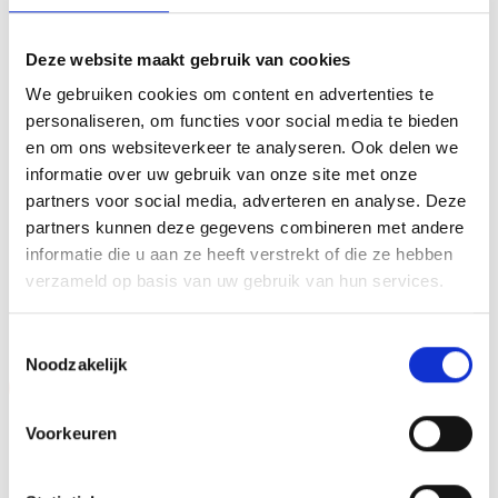
personaliseren door er een tekst op de voet van de beker
aan te brengen. We graveren de tekst gecentreerd op een
Deze website maakt gebruik van cookies
aluminium plaatje.Op de beker zelf kunnen we een door
We gebruiken cookies om content en advertenties te
jou gekozen afbeelding op plakken. Dit kan een van onze
personaliseren, om functies voor social media te bieden
tweehonderd standaard afbeeldingen zijn, maar ook een
en om ons websiteverkeer te analyseren. Ook delen we
eigen logo of afbeelding. Deze kun je uploaden via het
informatie over uw gebruik van onze site met onze
menu
partners voor social media, adverteren en analyse. Deze
partners kunnen deze gegevens combineren met andere
informatie die u aan ze heeft verstrekt of die ze hebben
verzameld op basis van uw gebruik van hun services.
GERELATEERDE PRODUCTEN
Toestemmingsselectie
Noodzakelijk
Aanbieding!
Aanbieding!
Toevoegen
Toevoegen
Voorkeuren
aan
aan
verlanglijst
verlanglijst