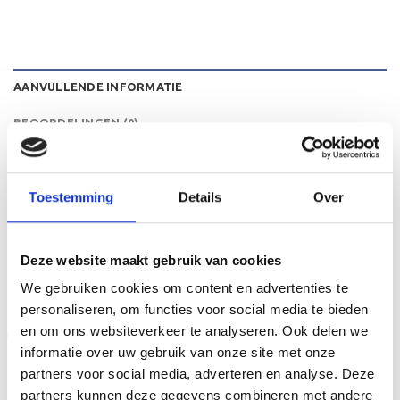
AANVULLENDE INFORMATIE
BEOORDELINGEN (0)
HOOGTE
18 cm
Toestemming
Details
Over
GERELATEERDE PRODUCTEN
Deze website maakt gebruik van cookies
We gebruiken cookies om content en advertenties te
personaliseren, om functies voor social media te bieden
en om ons websiteverkeer te analyseren. Ook delen we
Aanbieding!
Aanbieding!
informatie over uw gebruik van onze site met onze
Toevoegen
Toevoegen
partners voor social media, adverteren en analyse. Deze
aan
aan
verlanglijst
verlanglijst
partners kunnen deze gegevens combineren met andere