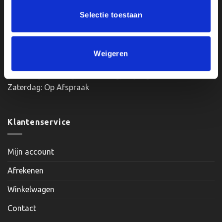
BTWnr. NL004987898B09
de
Selectie toestaan
productpagina
Openingstijden:
Weigeren
Maandag, Dinsdag, Donderdag, Vrijdag: 12:00 – 17:00
Zaterdag: Op Afspraak
Klantenservice
Mijn account
Afrekenen
Winkelwagen
Contact