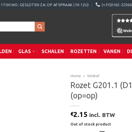
0 - 17:00 WO: GESLOTEN ZA: OP AFSPRAAK (10-12U)
(+31)0162-22566
LDEN
GLAS
SCHALEN
ROZETTEN
VANEN
D
Home
»
Winkel
Rozet G201.1 (D
(op=op)
Toevoegen
aan
verlanglijst
2.15
€
incl. BTW
Out of stock product