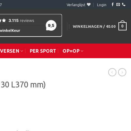
7
Verlanglijst
Login
0
WINKELWAGEN /
€
0.00
IVERSEN
PER SPORT
OP=OP
130 L370 mm)