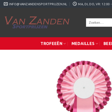
Ga
INFO@VANZANDENSPORTPRIJZEN.NL
MA, DI, DO, VR: 12:0
naar
inhoud
Zoeken
naar:
TROFEEËN
MEDAILLES
BEE