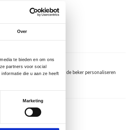
Over
 media te bieden en om ons
ze partners voor social
eau om uit te reiken. We kunnen de beker personaliseren
nformatie die u aan ze heeft
Marketing