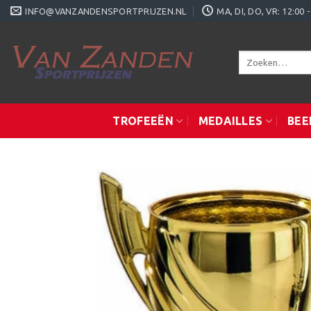
Ga
INFO@VANZANDENSPORTPRIJZEN.NL
MA, DI, DO, VR: 12:0
naar
inhoud
Zoeken
naar:
TROFEEËN
MEDAILLES
BEE