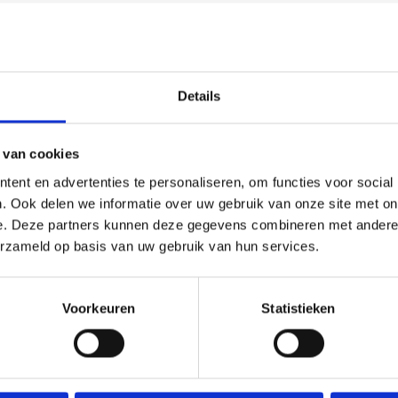
Details
 van cookies
(0)
ent en advertenties te personaliseren, om functies voor social
. Ook delen we informatie over uw gebruik van onze site met on
r ieder (sport)toernooi, businessevenement of als een leuk cad
e. Deze partners kunnen deze gegevens combineren met andere i
erzameld op basis van uw gebruik van hun services.
Voorkeuren
Statistieken