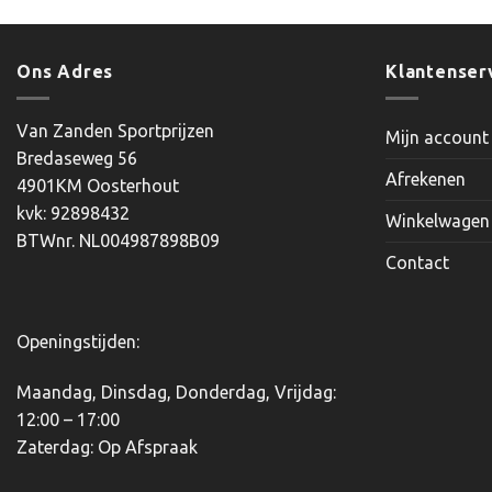
product
heeft
meerdere
Ons Adres
Klantenser
variaties.
Deze
Van Zanden Sportprijzen
Mijn account
optie
Bredaseweg 56
kan
Afrekenen
4901KM Oosterhout
gekozen
kvk: 92898432
worden
Winkelwagen
BTWnr. NL004987898B09
op
Contact
de
productpagina
Openingstijden:
Maandag, Dinsdag, Donderdag, Vrijdag:
12:00 – 17:00
Zaterdag: Op Afspraak