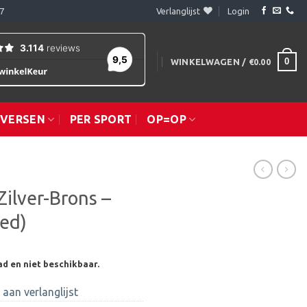
7
Verlanglijst
Login
0
WINKELWAGEN /
€
0.00
IVERSEN
PER SPORT
OP=OP
ilver-Brons –
ed)
ad en niet beschikbaar.
aan verlanglijst