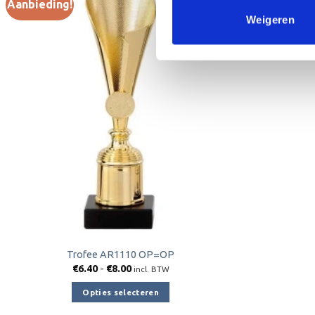
Aanbieding!
Weigeren
Toevoegen
aan
verlanglijst
Trofee AR1110 OP=OP
Prijsklasse:
€
6.40
-
€
8.00
incl. BTW
€6.40
tot
Opties selecteren
€8.00
Dit