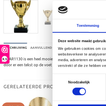
Toestemming
Deze website maakt gebruik
BESCHRIJVING
AANVULLENDE INFORMATIE
BEOORDELINGEN 
We gebruiken cookies om cont
websiteverkeer te analyseren
De AR1130 is een heel mooie trofee die zeer geschikt is voo
9,5
media, adverteren en analys
door er een tekst op de voet van de beker aan te brengen.
verstrekt of die ze hebben v
Toestemmingsselectie
Noodzakelijk
GERELATEERDE PRODUCTEN