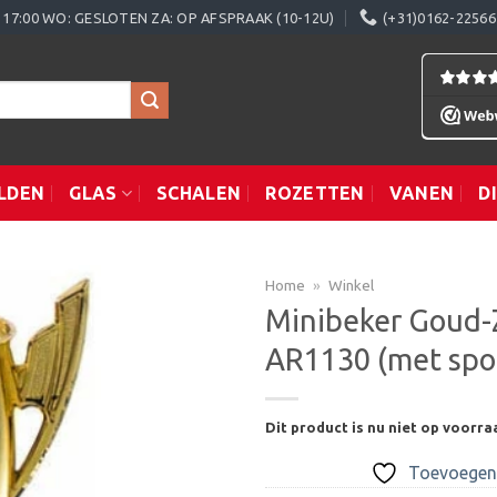
0 - 17:00 WO: GESLOTEN ZA: OP AFSPRAAK (10-12U)
(+31)0162-22566
LDEN
GLAS
SCHALEN
ROZETTEN
VANEN
D
Home
»
Winkel
Minibeker Goud-Z
AR1130 (met spo
Toevoegen
aan
verlanglijst
Dit product is nu niet op voorra
Toevoegen 