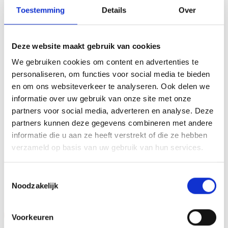
Toestemming
Details
Over
of evenement.De AS3030 is een heel mooie trofee die zeer
geschikt is voor ieder (sport)toernooi,
businessevenement of als een leuk cadeau om uit te
Deze website maakt gebruik van cookies
reiken. We kunnen de beker personaliseren door er een
We gebruiken cookies om content en advertenties te
tekst op de voet van de beker aan te brengen. We
personaliseren, om functies voor social media te bieden
graveren de tekst gecentreerd op een aluminium
en om ons websiteverkeer te analyseren. Ook delen we
plaatje.Op de beker zelf kunnen we een door jou gekozen
informatie over uw gebruik van onze site met onze
afbeelding op plakken. Dit kan een van onze tweehonderd
partners voor social media, adverteren en analyse. Deze
standaard afbeeldingen zijn, maar ook een eigen logo of
partners kunnen deze gegevens combineren met andere
afbeelding. Deze kun je uploaden via het menu
informatie die u aan ze heeft verstrekt of die ze hebben
verzameld op basis van uw gebruik van hun services.
GERELATEERDE PRODUCTEN
Toestemmingsselectie
Noodzakelijk
Aanbieding!
Aanbieding!
Voorkeuren