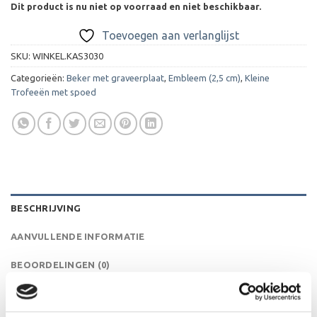
Dit product is nu niet op voorraad en niet beschikbaar.
Toevoegen aan verlanglijst
SKU:
WINKEL.KAS3030
Categorieën:
Beker met graveerplaat
,
Embleem (2,5 cm)
,
Kleine
Trofeeën met spoed
BESCHRIJVING
AANVULLENDE INFORMATIE
BEOORDELINGEN (0)
Dit is een serie van minibekers. Deze schattige bekertjes
zijn ideaal als cadeautje of als presentje bij een toernooi