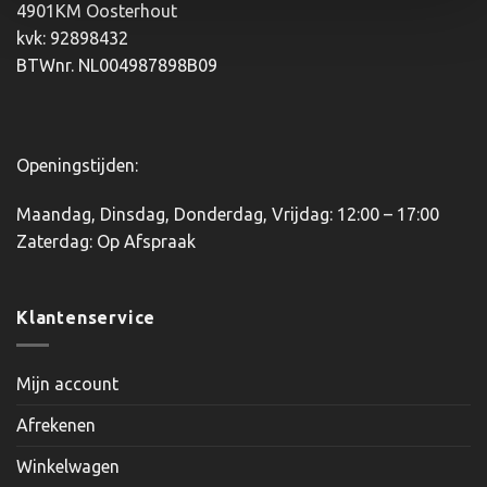
gekozen
4901KM Oosterhout
worden
kvk: 92898432
op
BTWnr. NL004987898B09
de
productpagina
Openingstijden:
Maandag, Dinsdag, Donderdag, Vrijdag: 12:00 – 17:00
Zaterdag: Op Afspraak
Klantenservice
Mijn account
Afrekenen
Winkelwagen