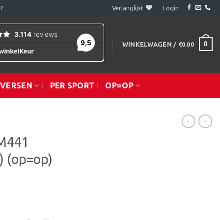
7
Verlanglijst
Login
0
WINKELWAGEN /
€
0.00
IVERSEN
PER SPORT
OP=OP
 M441
 (op=op)