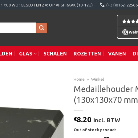
0 - 17:00 WO: GESLOTEN ZA: OP AFSPRAAK (10-12U)
(+31)0162-22566
LDEN
GLAS
SCHALEN
ROZETTEN
VANEN
D
Home
»
Winkel
Medaillehouder
(130x130x70 mm)
Toevoegen
aan
verlanglijst
8.20
€
incl. BTW
Out of stock product