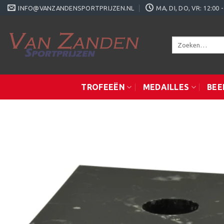
Ga
INFO@VANZANDENSPORTPRIJZEN.NL
MA, DI, DO, VR: 12:0
naar
inhoud
Zoeken
naar:
TROFEEËN
MEDAILLES
BEE