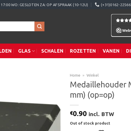
0 - 17:00 WO: GESLOTEN ZA: OP AFSPRAAK (10-12U)
(+31)0162-22566
LDEN
GLAS
SCHALEN
ROZETTEN
VANEN
D
Home
»
Winkel
Medaillehouder 
mm) (op=op)
Toevoegen
aan
verlanglijst
0.90
€
incl. BTW
Out of stock product