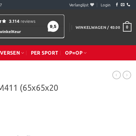
7
Verlanglijst
Login
0
WINKELWAGEN /
€
0.00
IVERSEN
PER SPORT
OP=OP
M411 (65x65x20