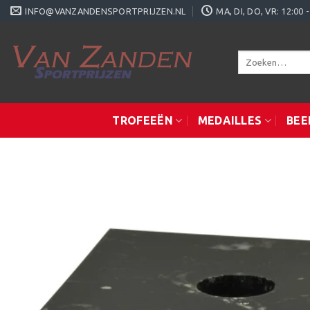
Ga
INFO@VANZANDENSPORTPRIJZEN.NL
MA, DI, DO, VR: 12:0
naar
inhoud
Zoeken
naar:
TROFEEËN
MEDAILLES
BEE