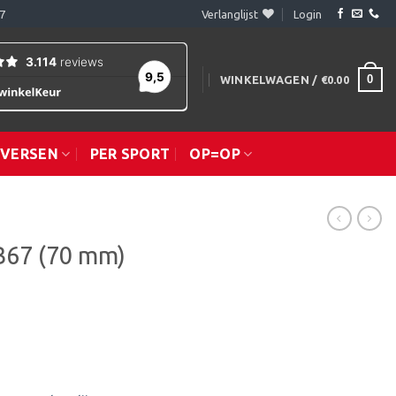
7
Verlanglijst
Login
0
WINKELWAGEN /
€
0.00
IVERSEN
PER SPORT
OP=OP
B67 (70 mm)