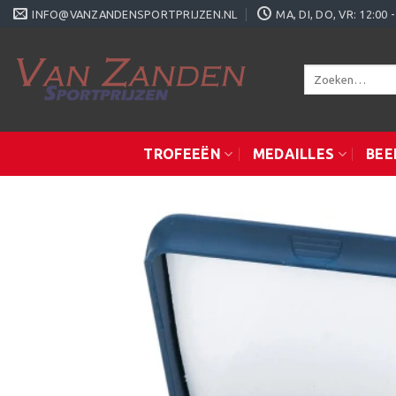
Ga
INFO@VANZANDENSPORTPRIJZEN.NL
MA, DI, DO, VR: 12:0
naar
inhoud
Zoeken
naar:
TROFEEËN
MEDAILLES
BEE