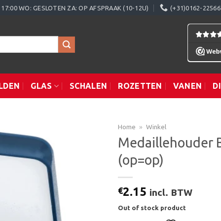
0 - 17:00 WO: GESLOTEN ZA: OP AFSPRAAK (10-12U)
(+31)0162-22566
LDEN
GLAS
SCHALEN
ROZETTEN
VANEN
D
Home
»
Winkel
Medaillehouder 
(op=op)
Toevoegen
aan
verlanglijst
2.15
€
incl. BTW
Out of stock product