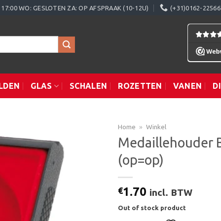
0 - 17:00 WO: GESLOTEN ZA: OP AFSPRAAK (10-12U)
(+31)0162-22566
LDEN
GLAS
SCHALEN
ROZETTEN
VANEN
D
Home
»
Winkel
Medaillehouder 
(op=op)
Toevoegen
aan
verlanglijst
1.70
€
incl. BTW
Out of stock product