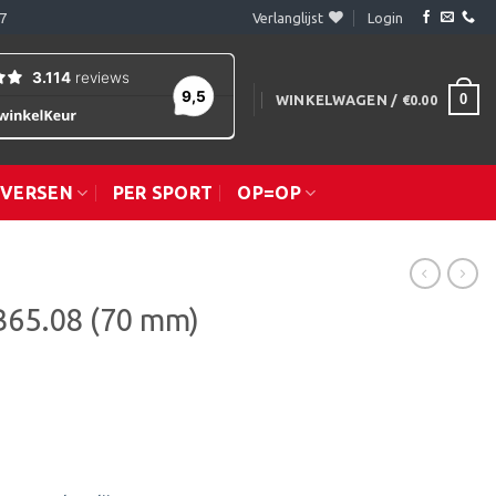
7
Verlanglijst
Login
0
WINKELWAGEN /
€
0.00
IVERSEN
PER SPORT
OP=OP
B65.08 (70 mm)