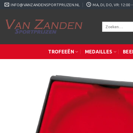
Ga
INFO@VANZANDENSPORTPRIJZEN.NL
MA, DI, DO, VR: 12:0
naar
inhoud
Zoeken
naar:
TROFEEËN
MEDAILLES
BEE