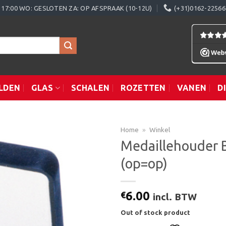
0 - 17:00 WO: GESLOTEN ZA: OP AFSPRAAK (10-12U)
(+31)0162-22566
LDEN
GLAS
SCHALEN
ROZETTEN
VANEN
D
Home
»
Winkel
Medaillehouder 
(op=op)
Toevoegen
aan
verlanglijst
6.00
€
incl. BTW
Out of stock product