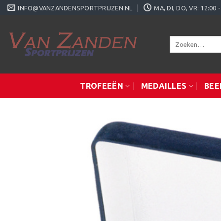
Ga
INFO@VANZANDENSPORTPRIJZEN.NL
MA, DI, DO, VR: 12:0
naar
inhoud
Zoeken
naar:
TROFEEËN
MEDAILLES
BEE