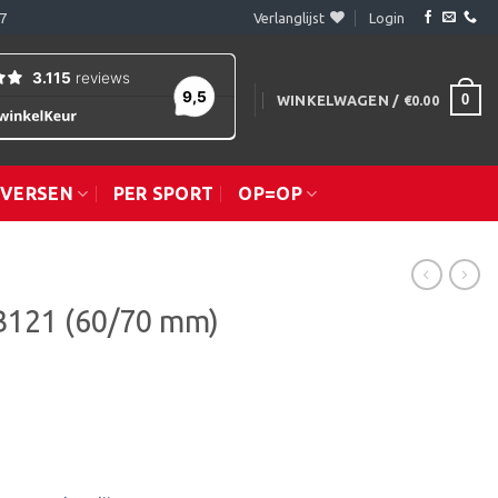
7
Verlanglijst
Login
0
WINKELWAGEN /
€
0.00
IVERSEN
PER SPORT
OP=OP
B121 (60/70 mm)