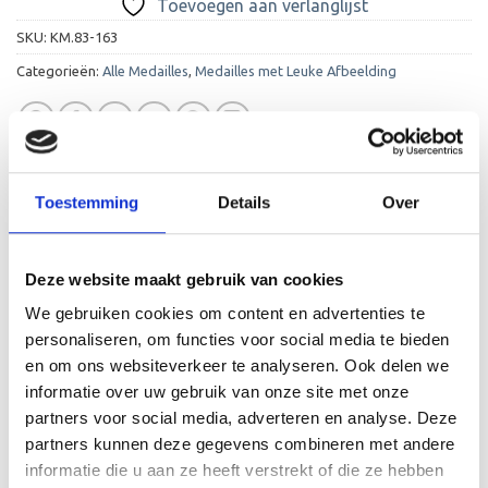
Toevoegen aan verlanglijst
SKU:
KM.83-163
Categorieën:
Alle Medailles
,
Medailles met Leuke Afbeelding
Toestemming
Details
Over
BESCHRIJVING
Deze website maakt gebruik van cookies
AANVULLENDE INFORMATIE
We gebruiken cookies om content en advertenties te
BEOORDELINGEN (0)
personaliseren, om functies voor social media te bieden
en om ons websiteverkeer te analyseren. Ook delen we
Een hartstikke leuke medaille die wordt geleverd met
informatie over uw gebruik van onze site met onze
gratis gravure op de achterkant van de medaille en een
partners voor social media, adverteren en analyse. Deze
gratis lint. De medaille wordt kant-en-klaar aangeleverd
partners kunnen deze gegevens combineren met andere
en kan meteen uitgereikt worden. De tekst wordt op de
informatie die u aan ze heeft verstrekt of die ze hebben