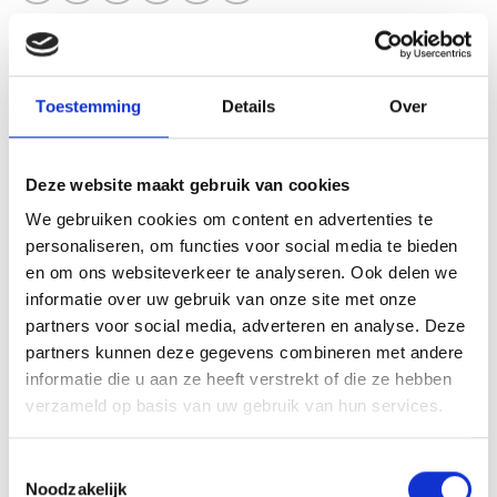
Toestemming
Details
Over
BESCHRIJVING
AANVULLENDE INFORMATIE
Deze website maakt gebruik van cookies
BEOORDELINGEN (0)
We gebruiken cookies om content en advertenties te
personaliseren, om functies voor social media te bieden
Deze ijzeren medaille heeft een diameter van 32mm en
en om ons websiteverkeer te analyseren. Ook delen we
kunt u bij ons in de kleuren goud, zilver en brons kopen.
informatie over uw gebruik van onze site met onze
De medaille kunt u persoonlijk maken door een tekst toe
partners voor social media, adverteren en analyse. Deze
te voegen voor op de achterkant en een kleur halslint te
partners kunnen deze gegevens combineren met andere
kiezen uit ons assortiment. De medaille wordt kant-en-
informatie die u aan ze heeft verstrekt of die ze hebben
klaar geleverd!
verzameld op basis van uw gebruik van hun services.
Toestemmingsselectie
Noodzakelijk