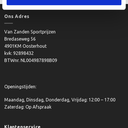
product
product
heeft
heeft
meerdere
meerdere
Ons Adres
variaties.
variaties.
Deze
Deze
optie
optie
Van Zanden Sportprijzen
kan
kan
Bredaseweg 56
gekozen
gekozen
4901KM Oosterhout
worden
worden
kvk: 92898432
op
op
BTWnr. NL004987898B09
de
de
productpagina
productpagina
Openingstijden:
Maandag, Dinsdag, Donderdag, Vrijdag: 12:00 – 17:00
Zaterdag: Op Afspraak
Klantenservice