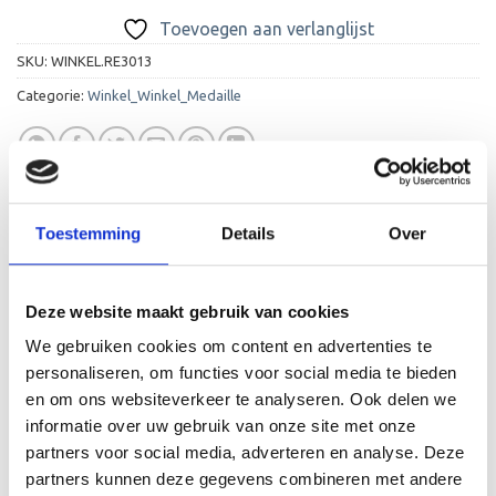
Toevoegen aan verlanglijst
SKU:
WINKEL.RE3013
Categorie:
Winkel_Winkel_Medaille
Toestemming
Details
Over
BESCHRIJVING
Deze website maakt gebruik van cookies
AANVULLENDE INFORMATIE
We gebruiken cookies om content en advertenties te
BEOORDELINGEN (0)
personaliseren, om functies voor social media te bieden
en om ons websiteverkeer te analyseren. Ook delen we
Een leuke medaille met op de gouden medaille een “1”, op
informatie over uw gebruik van onze site met onze
de zilveren medaille een “2” en op de bronzen medaille
partners voor social media, adverteren en analyse. Deze
een “3”. De E3013 is een leuke medaille die je kunt
partners kunnen deze gegevens combineren met andere