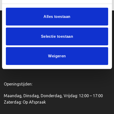
Alles toestaan
Ons Adres
Van Zanden Sportprijzen
Selectie toestaan
Bredaseweg 56
4901KM Oosterhout
kvk: 92898432
Weigeren
BTWnr. NL004987898B09
Openingstijden:
Maandag, Dinsdag, Donderdag, Vrijdag: 12:00 – 17:00
Zaterdag: Op Afspraak