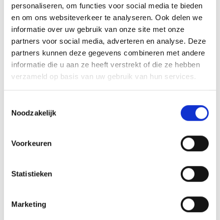
personaliseren, om functies voor social media te bieden
en om ons websiteverkeer te analyseren. Ook delen we
GERELATEERDE PRODUCTEN
informatie over uw gebruik van onze site met onze
partners voor social media, adverteren en analyse. Deze
partners kunnen deze gegevens combineren met andere
informatie die u aan ze heeft verstrekt of die ze hebben
verzameld op basis van uw gebruik van hun services.
Toevoegen
Toevoegen
aan
aan
verlanglijst
verlanglijst
Toestemmingsselectie
Noodzakelijk
Voorkeuren
Marmer Blok M423
Marmer Blok M431
Statistieken
(85x85x30 mm)
(65x65x40 mm)
€
2.70
€
2.30
incl. BTW
incl. BTW
Toevoegen aan
Toevoegen aan
Marketing
winkelwagen
winkelwagen