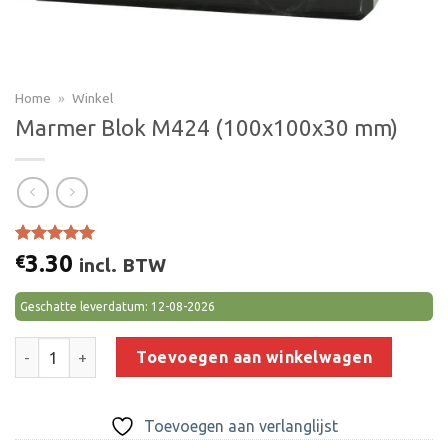
Home
»
Winkel
Marmer Blok M424 (100x100x30 mm)
Gewaardeerd
3
3.30
€
incl. BTW
5.00
op 5
gebaseerd
op
klant
Geschatte leverdatum: 12-08-2026
waarderingen
Marmer Blok M424 (100x100x30 mm) aantal
Toevoegen aan winkelwagen
Toevoegen aan verlanglijst