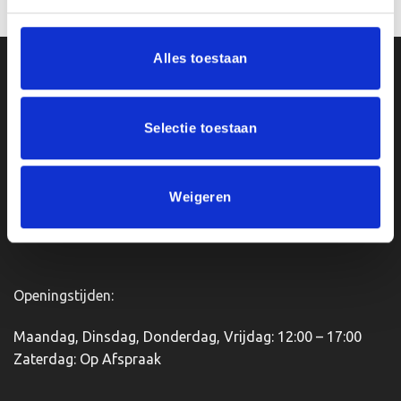
Alles toestaan
Ons Adres
Van Zanden Sportprijzen
Selectie toestaan
Bredaseweg 56
4901KM Oosterhout
kvk: 92898432
Weigeren
BTWnr. NL004987898B09
Openingstijden:
Maandag, Dinsdag, Donderdag, Vrijdag: 12:00 – 17:00
Zaterdag: Op Afspraak