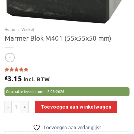
Home
»
Winkel
Marmer Blok M401 (55x55x50 mm)
Gewaardeerd
2
3.15
€
incl. BTW
5.00
op 5
gebaseerd
op
klant
Geschatte leverdatum: 12-08-2026
waarderingen
Marmer Blok M401 (55x55x50 mm) aantal
Toevoegen aan winkelwagen
Toevoegen aan verlanglijst