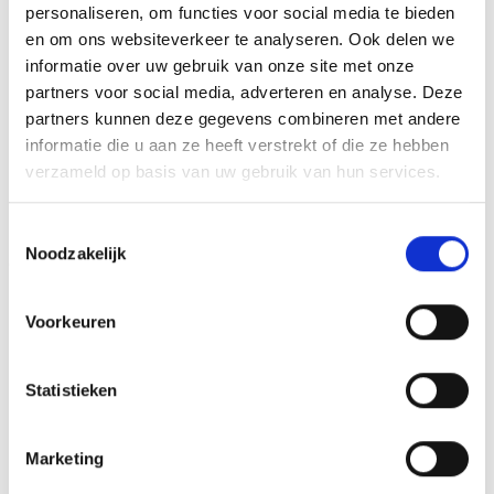
personaliseren, om functies voor social media te bieden
en om ons websiteverkeer te analyseren. Ook delen we
GERELATEERDE PRODUCTEN
informatie over uw gebruik van onze site met onze
partners voor social media, adverteren en analyse. Deze
partners kunnen deze gegevens combineren met andere
informatie die u aan ze heeft verstrekt of die ze hebben
verzameld op basis van uw gebruik van hun services.
Toevoegen
Toevoegen
aan
aan
verlanglijst
verlanglijst
Toestemmingsselectie
Noodzakelijk
Voorkeuren
Marmer Blok M431
Marmer Blok M412
Statistieken
(65x65x40 mm)
(75x75x20 mm)
€
2.30
€
2.00
incl. BTW
incl. BTW
Toevoegen aan
Toevoegen aan
Marketing
winkelwagen
winkelwagen