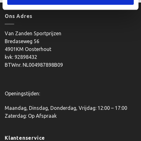
heeft
meerdere
Ons Adres
variaties.
Deze
optie
Van Zanden Sportprijzen
kan
Bredaseweg 56
gekozen
4901KM Oosterhout
worden
kvk: 92898432
op
BTWnr. NL004987898B09
de
productpagina
Openingstijden:
Maandag, Dinsdag, Donderdag, Vrijdag: 12:00 – 17:00
Zaterdag: Op Afspraak
Klantenservice