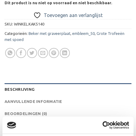
Dit product is nu niet op voorraad en niet beschikbaar.
Toevoegen aan verlanglijst
SKU:
WINKEL.KAK5140
Categorieën:
Beker met graveerplaat
,
embleem_50
,
Grote Trofeeën
met spoed
BESCHRIJVING
AANVULLENDE INFORMATIE
BEOORDELINGEN (0)
Deze beker heeft een duidelijk klassieke vorm met stevige
oren aan de zijkant. Ideaal dus als wisselbeker of als