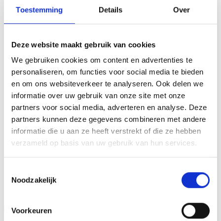
Toestemming
Details
Over
hoofdprijs!De AK5140 is een heel mooie trofee die zeer
geschikt is voor ieder (sport)toernooi,
businessevenement of als een leuk cadeau om uit te
Deze website maakt gebruik van cookies
reiken. We kunnen de beker personaliseren door er een
We gebruiken cookies om content en advertenties te
tekst op de voet van de beker aan te brengen. We
personaliseren, om functies voor social media te bieden
graveren de tekst gecentreerd op een aluminium
en om ons websiteverkeer te analyseren. Ook delen we
plaatje.Op de beker zelf kunnen we een door jou gekozen
informatie over uw gebruik van onze site met onze
afbeelding op plakken. Dit kan een van onze tweehonderd
partners voor social media, adverteren en analyse. Deze
standaard afbeeldingen zijn, maar ook een eigen logo of
partners kunnen deze gegevens combineren met andere
afbeelding. Deze kun je uploaden via het menu
informatie die u aan ze heeft verstrekt of die ze hebben
verzameld op basis van uw gebruik van hun services.
GERELATEERDE PRODUCTEN
Toestemmingsselectie
Noodzakelijk
Aanbieding!
Aanbieding!
Voorkeuren