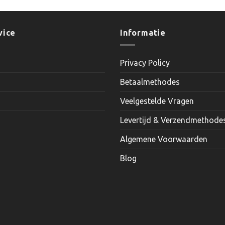
product
heeft
meerder
vice
Informatie
variaties.
Deze
Privacy Policy
optie
kan
Betaalmethodes
gekozen
worden
Veelgestelde Vragen
op
Levertijd & Verzendmethode
de
productp
Algemene Voorwaarden
Blog