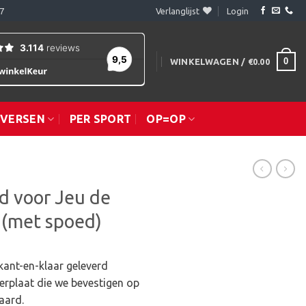
7
Verlanglijst
Login
0
WINKELWAGEN /
€
0.00
IVERSEN
PER SPORT
OP=OP
d voor Jeu de
 (met spoed)
ant-en-klaar geleverd
eerplaat die we bevestigen op
aard.