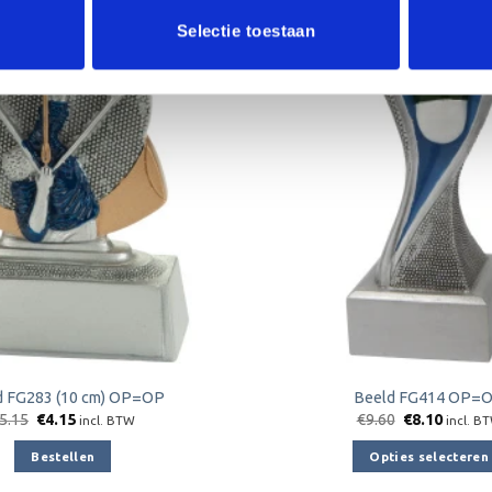
Aanbieding!
Selectie toestaan
Toevoegen
aan
verlanglijst
d FG283 (10 cm) OP=OP
Beeld FG414 OP=
Oorspronkelijke
Huidige
Oorspronkeli
Huidig
5.15
€
4.15
€
9.60
€
8.10
incl. BTW
incl. B
prijs
prijs
prijs
prijs
was:
is:
was:
is:
Bestellen
Opties selecteren
€5.15.
€4.15.
€9.60.
€8.10.
Dit