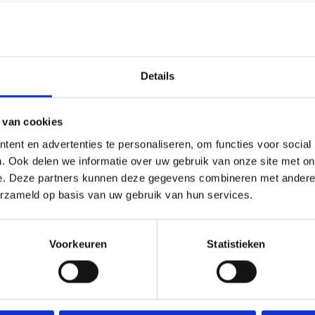
Details
 van cookies
(0)
ent en advertenties te personaliseren, om functies voor social
. Ook delen we informatie over uw gebruik van onze site met on
chikt is voor ieder (sport)toernooi of businessevenement. We
e. Deze partners kunnen deze gegevens combineren met andere i
e tekst gecentreerd op een aluminium plaatje.
erzameld op basis van uw gebruik van hun services.
Voorkeuren
Statistieken