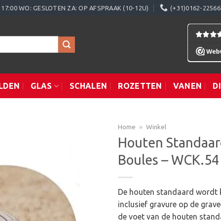
0 - 17:00 WO: GESLOTEN ZA: OP AFSPRAAK (10-12U)
(+31)0162-22566
LDEN
GLAS
SCHALEN
ROZETTEN
VANEN
D
Home
»
Winkel
Houten Standaar
Boules – WCK.54
Toevoegen
aan
verlanglijst
De houten standaard wordt k
inclusief gravure op de grav
de voet van de houten stand