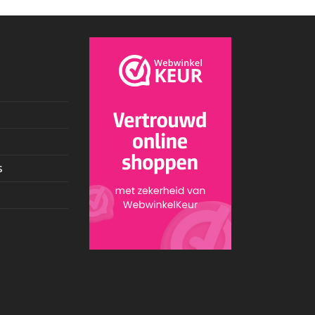
e
s
agina