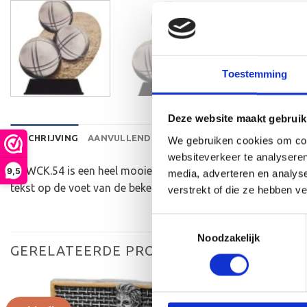
Toestemming
Deze website maakt gebruik
BESCHRIJVING
AANVULLENDE INFORMATIE
BEOORDELINGEN 
We gebruiken cookies om cont
websiteverkeer te analyseren
De WCK.54 is een heel mooie houten standaard die zeer ges
9,5
media, adverteren en analys
tekst op de voet van de beker aan te brengen. We graveren d
verstrekt of die ze hebben v
Toestemmingsselectie
Noodzakelijk
GERELATEERDE PRODUCTEN