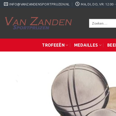
Ga
INFO@VANZANDENSPORTPRIJZEN.NL
MA, DI, DO, VR: 12:0
naar
inhoud
Zoeken
naar:
TROFEEËN
MEDAILLES
BEE