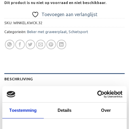
Dit product is nu niet op voorraad en niet beschikbaar.
Toevoegen aan verlanglijst
SKU:
WINKEL.KWCK.32
Categorieën:
Beker met graveerplaat
,
Schietsport
BESCHRIJVING
AANVULLENDE INFORMATIE
BEOORDELINGEN (0)
Toestemming
Details
Over
De WCK.32 is een heel mooie houten standaard die zeer
geschikt is voor ieder (sport)toernooi of