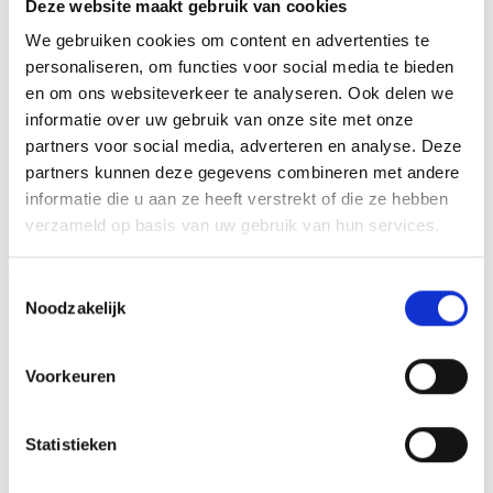
businessevenement. We kunnen de houten standaard
Deze website maakt gebruik van cookies
personaliseren door er een tekst op de voet van de beker
We gebruiken cookies om content en advertenties te
aan te brengen. We graveren de tekst gecentreerd op een
personaliseren, om functies voor social media te bieden
aluminium plaatje.
en om ons websiteverkeer te analyseren. Ook delen we
informatie over uw gebruik van onze site met onze
partners voor social media, adverteren en analyse. Deze
partners kunnen deze gegevens combineren met andere
GERELATEERDE PRODUCTEN
informatie die u aan ze heeft verstrekt of die ze hebben
verzameld op basis van uw gebruik van hun services.
Aanbieding!
Aanbieding!
Toestemmingsselectie
Noodzakelijk
Toevoegen
Toevoegen
aan
aan
verlanglijst
verlanglijst
Voorkeuren
Statistieken