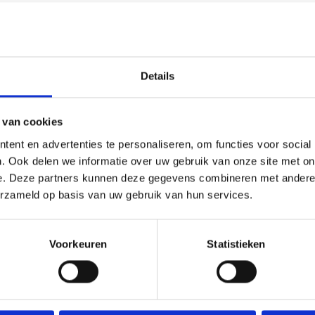
Details
 van cookies
(0)
ent en advertenties te personaliseren, om functies voor social
. Ook delen we informatie over uw gebruik van onze site met on
chikt is voor ieder (sport)toernooi of businessevenement. We
e. Deze partners kunnen deze gegevens combineren met andere i
e tekst gecentreerd op een aluminium plaatje.
erzameld op basis van uw gebruik van hun services.
Voorkeuren
Statistieken