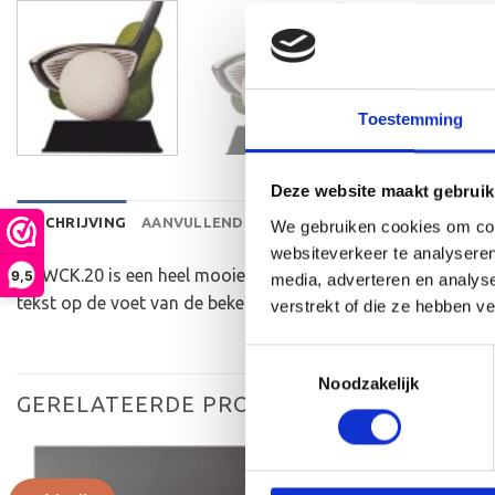
Toestemming
Deze website maakt gebruik
BESCHRIJVING
AANVULLENDE INFORMATIE
BEOORDELINGEN 
We gebruiken cookies om cont
websiteverkeer te analyseren
De WCK.20 is een heel mooie houten standaard die zeer ges
9,5
media, adverteren en analys
tekst op de voet van de beker aan te brengen. We graveren d
verstrekt of die ze hebben v
Toestemmingsselectie
Noodzakelijk
GERELATEERDE PRODUCTEN