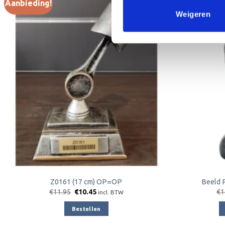
Aanbieding!
Aanbieding!
Weigeren
Toevoegen
aan
verlanglijst
Z0161 (17 cm) OP=OP
Beeld 
Oorspronkelijke
Huidige
€
11.95
€
10.45
€
1
incl. BTW
prijs
prijs
was:
is:
Bestellen
€11.95.
€10.45.