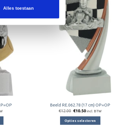
Aanbieding!
Alles toestaan
Toevoegen
Toevoegen
aan
aan
verlanglijst
verlanglijst
 OP=OP
Beeld RE.062.78 (17 cm) OP=OP
jke
e
Oorspronkelijke
Huidige
€
12.00
€
10.50
TW
incl. BTW
prijs
prijs
was:
is:
Opties selecteren
€12.00.
€10.50.
Dit