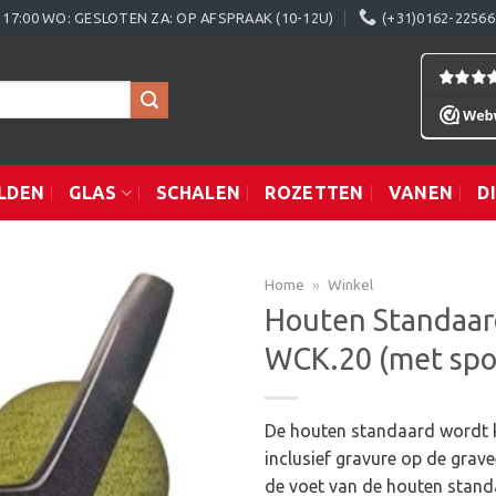
0 - 17:00 WO: GESLOTEN ZA: OP AFSPRAAK (10-12U)
(+31)0162-22566
LDEN
GLAS
SCHALEN
ROZETTEN
VANEN
D
Home
»
Winkel
Houten Standaard
WCK.20 (met spo
Toevoegen
aan
verlanglijst
De houten standaard wordt k
inclusief gravure op de grav
de voet van de houten stand