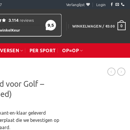
7
Verlanglijst
Login
0
WINKELWAGEN /
€
0.00
IVERSEN
PER SPORT
OP=OP
 voor Golf –
ed)
ant-en-klaar geleverd
eerplaat die we bevestigen op
aard.