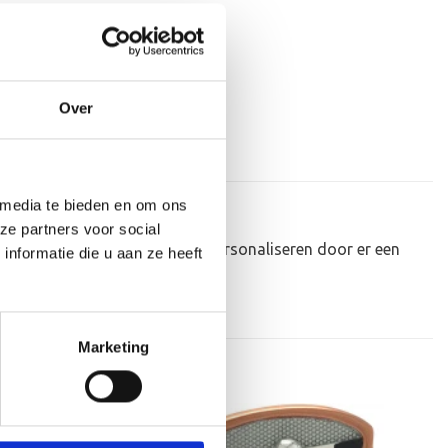
Over
 media te bieden en om ons
ze partners voor social
 kunnen de houten standaard personaliseren door er een
nformatie die u aan ze heeft
Marketing