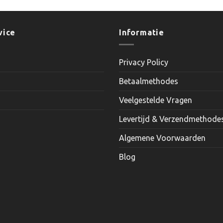
product
product
heeft
heeft
meerdere
meerder
vice
Informatie
variaties.
variaties.
Deze
Deze
Privacy Policy
optie
optie
kan
kan
Betaalmethodes
gekozen
gekozen
worden
worden
Veelgestelde Vragen
op
op
Levertijd & Verzendmethode
de
de
productpagina
productp
Algemene Voorwaarden
Blog