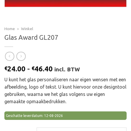
Home
»
Winkel
Glas Award GL207
Prijsklasse:
24.00
-
46.40
€
€
incl. BTW
€24.00
U kunt het glas personaliseren naar eigen wensen met een
tot
afbeelding, logo of tekst. U kunt hiervoor onze designtool
€46.40
gebruiken, waarna we het glas volgens uw eigen
gemaakte opmaakbedrukken.
Geschatte leverdatum: 12-08-2026