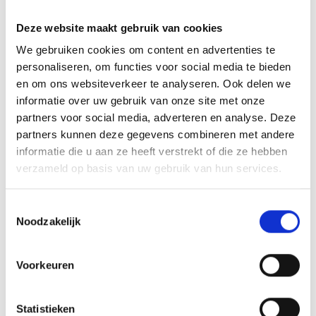
BEOORDELINGEN (0)
Deze website maakt gebruik van cookies
U kunt het glas personaliseren naar eigen wensen met een
We gebruiken cookies om content en advertenties te
afbeelding, logo of tekst. U kunt hiervoor onze designtool
personaliseren, om functies voor social media te bieden
gebruiken, waarna we het glas volgens uw eigen
en om ons websiteverkeer te analyseren. Ook delen we
gemaakte opmaakbedrukken. De glas award wordt
informatie over uw gebruik van onze site met onze
geleverd inclusief luxe giftbox.
partners voor social media, adverteren en analyse. Deze
partners kunnen deze gegevens combineren met andere
informatie die u aan ze heeft verstrekt of die ze hebben
verzameld op basis van uw gebruik van hun services.
GERELATEERDE PRODUCTEN
Toestemmingsselectie
Noodzakelijk
Toevoegen
Toevoegen
Voorkeuren
aan
aan
verlanglijst
verlanglijst
Statistieken