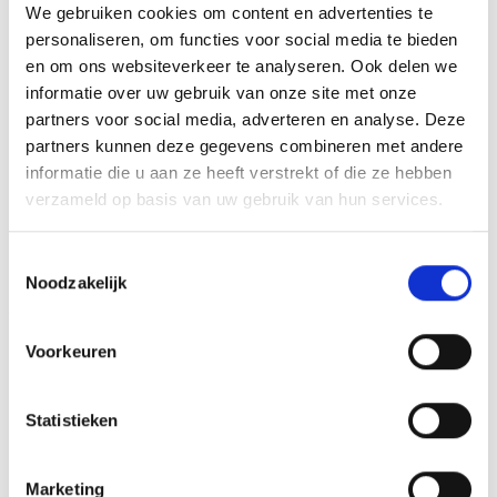
We gebruiken cookies om content en advertenties te
personaliseren, om functies voor social media te bieden
en om ons websiteverkeer te analyseren. Ook delen we
GERELATEERDE PRODUCTEN
informatie over uw gebruik van onze site met onze
partners voor social media, adverteren en analyse. Deze
partners kunnen deze gegevens combineren met andere
informatie die u aan ze heeft verstrekt of die ze hebben
verzameld op basis van uw gebruik van hun services.
Toevoegen
Toevoegen
aan
aan
verlanglijst
verlanglijst
Toestemmingsselectie
Noodzakelijk
Voorkeuren
Statistieken
Medaille D56.01 (70×85 mm)
€
6.85
incl. BTW
Medaille DU5001C
Marketing
Bestellen