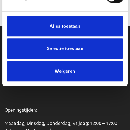
€
2.50
incl. BTW
Opties selecteren
Dit
product
Alles toestaan
heeft
meerdere
Ons Adres
variaties.
Deze
Selectie toestaan
optie
Van Zanden Sportprijzen
kan
Bredaseweg 56
gekozen
4901KM Oosterhout
Weigeren
worden
kvk: 92898432
op
BTWnr. NL004987898B09
de
productpagina
Openingstijden:
Maandag, Dinsdag, Donderdag, Vrijdag: 12:00 – 17:00