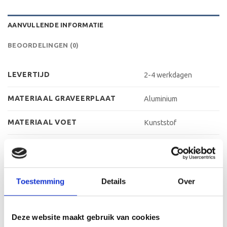
AANVULLENDE INFORMATIE
BEOORDELINGEN (0)
LEVERTIJD
2-4 werkdagen
MATERIAAL GRAVEERPLAAT
Aluminium
MATERIAAL VOET
Kunststof
MAX AANTAL REGELS
3 regels
MAX TEKENS PER REGEL
30 leestekens
Toestemming
Details
Over
METHODE PERSONALISATIE
Graveren
Deze website maakt gebruik van cookies
HOOGTE
24 cm, 27 cm, 30 cm