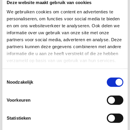
MAX TEKENS PER REGEL
30 leestekens
Deze website maakt gebruik van cookies
We gebruiken cookies om content en advertenties te
METHODE PERSONALISATIE
Graveren
personaliseren, om functies voor social media te bieden
en om ons websiteverkeer te analyseren. Ook delen we
HOOGTE
26 cm, 28 cm, 30 cm
informatie over uw gebruik van onze site met onze
partners voor social media, adverteren en analyse. Deze
partners kunnen deze gegevens combineren met andere
informatie die u aan ze heeft verstrekt of die ze hebben
GERELATEERDE PRODUCTEN
verzameld op basis van uw gebruik van hun services.
Toestemmingsselectie
Noodzakelijk
Toevoegen
Toevoegen
aan
aan
verlanglijst
verlanglijst
Voorkeuren
Statistieken