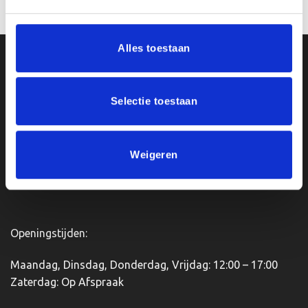
€4.45
Dit
product
heeft
Alles toestaan
meerdere
Ons Adres
variaties.
Deze
Selectie toestaan
optie
Van Zanden Sportprijzen
kan
Bredaseweg 56
gekozen
4901KM Oosterhout
worden
kvk: 92898432
Weigeren
op
BTWnr. NL004987898B09
de
productpagina
Openingstijden:
Maandag, Dinsdag, Donderdag, Vrijdag: 12:00 – 17:00
Zaterdag: Op Afspraak