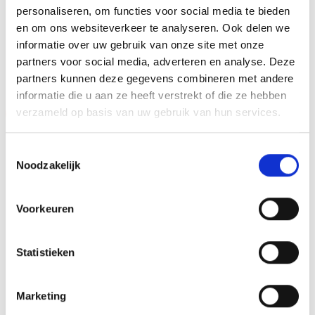
personaliseren, om functies voor social media te bieden
en om ons websiteverkeer te analyseren. Ook delen we
informatie over uw gebruik van onze site met onze
GERELATEERDE PRODUCTEN
partners voor social media, adverteren en analyse. Deze
partners kunnen deze gegevens combineren met andere
informatie die u aan ze heeft verstrekt of die ze hebben
verzameld op basis van uw gebruik van hun services.
Aanbieding!
Toevoegen
Toevoegen
aan
aan
Toestemmingsselectie
verlanglijst
verlanglijst
Noodzakelijk
Voorkeuren
Statistieken
Beeld Z0191 OP=OP
Beeld FG153 (12 cm)
Prijsklasse:
€
3.65
-
€
4.45
€
7.50
incl. BTW
incl. BTW
Marketing
€3.65
tot
Opties selecteren
Bestellen