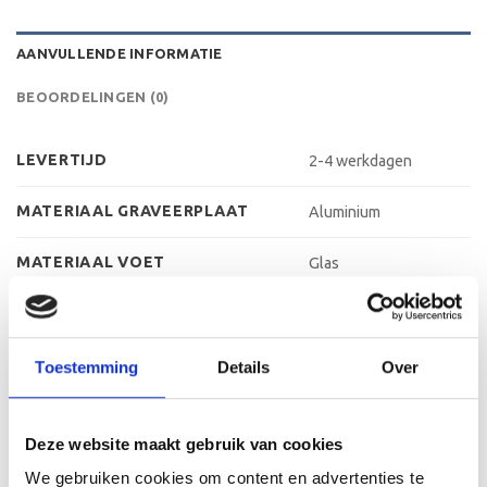
AANVULLENDE INFORMATIE
BEOORDELINGEN (0)
LEVERTIJD
2-4 werkdagen
MATERIAAL GRAVEERPLAAT
Aluminium
MATERIAAL VOET
Glas
MAX AANTAL REGELS
3 regels
MAX TEKENS PER REGEL
30 leestekens
Toestemming
Details
Over
METHODE PERSONALISATIE
Graveren
Deze website maakt gebruik van cookies
HOOGTE
27 cm, 29 cm, 31 cm
We gebruiken cookies om content en advertenties te