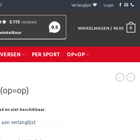
7
Verlanglijst
Login
0
WINKELWAGEN /
€
0.00
IVERSEN
PER SPORT
OP=OP
 (op=op)
ad en niet beschikbaar.
aan verlanglijst