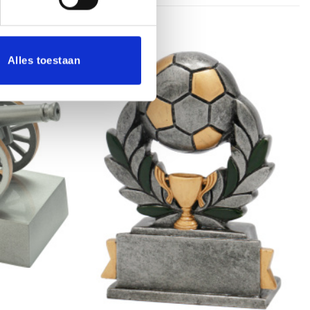
Alles toestaan
Toevoegen
Toevoegen
aan
aan
verlanglijst
verlanglijst