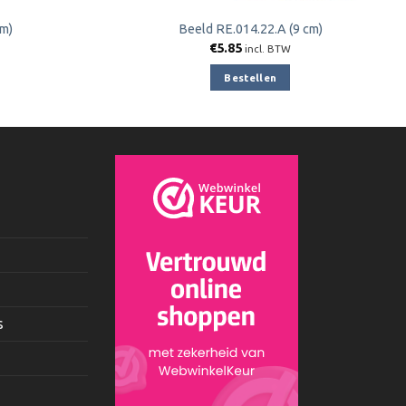
cm)
Beeld RE.014.22.A (9 cm)
€
5.85
incl. BTW
Bestellen
s