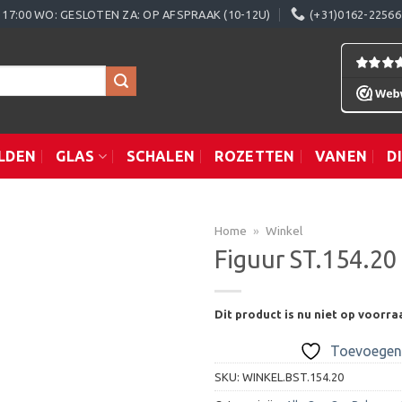
0 - 17:00 WO: GESLOTEN ZA: OP AFSPRAAK (10-12U)
(+31)0162-22566
LDEN
GLAS
SCHALEN
ROZETTEN
VANEN
D
Home
»
Winkel
Figuur ST.154.20
Toevoegen
Dit product is nu niet op voorra
aan
verlanglijst
Toevoegen 
SKU:
WINKEL.BST.154.20