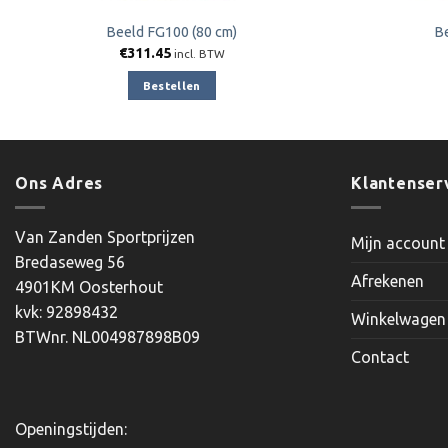
Beeld FG100 (80 cm)
Be
€
311.45
incl. BTW
Bestellen
Ons Adres
Klantenser
Van Zanden Sportprijzen
Mijn account
Bredaseweg 56
Afrekenen
4901KM Oosterhout
kvk: 92898432
Winkelwagen
BTWnr. NL004987898B09
Contact
Openingstijden: