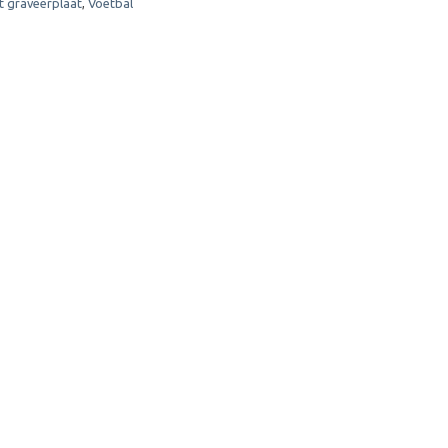
t graveerplaat
,
Voetbal