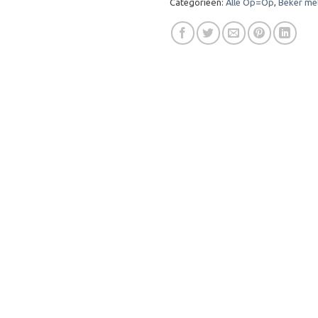
Categorieën:
Alle Op=Op
,
Beker me