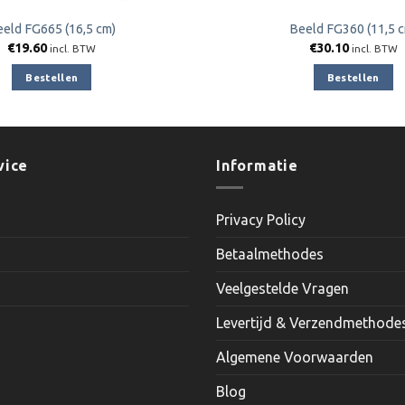
eld FG665 (16,5 cm)
Beeld FG360 (11,5 
€
19.60
€
30.10
incl. BTW
incl. BTW
Bestellen
Bestellen
vice
Informatie
Privacy Policy
Betaalmethodes
Veelgestelde Vragen
Levertijd & Verzendmethode
Algemene Voorwaarden
Blog