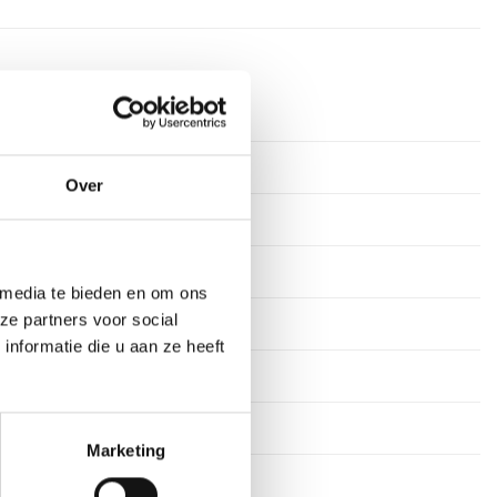
rkdagen
ium
Over
s
 media te bieden en om ons
ze partners voor social
stekens
nformatie die u aan ze heeft
en
29 cm, 31 cm
Marketing