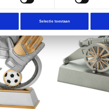
Selectie toestaan
Toevoegen
aan
verlanglijst