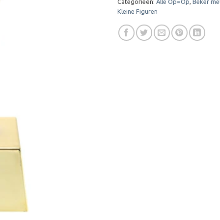
Categorieën:
Alle Op=Op
,
Beker met
Kleine Figuren