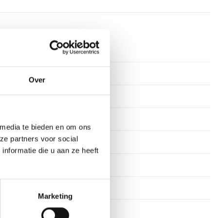
timeter
rkdagen
Over
ium
tof
 media te bieden en om ons
ze partners voor social
n
nformatie die u aan ze heeft
15 cm, 16 cm
Marketing