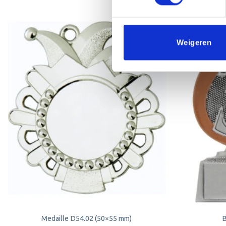
Weigeren
Toevoegen
aan
verlanglijst
Medaille D54.02 (50×55 mm)
B