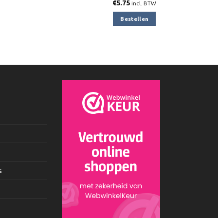
€
5.75
incl. BTW
Bestellen
s