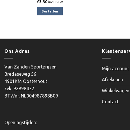
€
3.30
incl. BTW
Bestellen
Ons Adres
Klantenser
Van Zanden Sportprijzen
Mijn account
Bredaseweg 56
Afrekenen
4901KM Oosterhout
kvk: 92898432
Winkelwagen
BTWnr. NL004987898B09
Contact
Openingstijden: