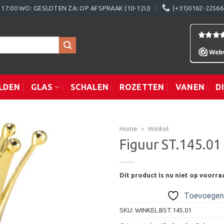
0 - 17:00 WO: GESLOTEN ZA: OP AFSPRAAK (10-12U)
(+31)0162-22566
LDEN
GLAS
SCHALEN
ROZETTEN
VANEN
D
Home
»
Winkel
Figuur ST.145.01
Toevoegen
Dit product is nu niet op voorra
aan
verlanglijst
Toevoegen 
SKU:
WINKEL.BST.145.01