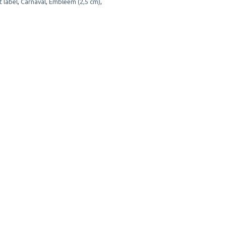
 label
,
Carnaval
,
Embleem (2,5 cm)
,