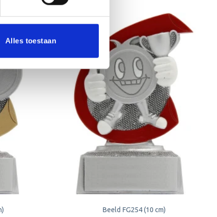
Alles toestaan
Toevoegen
Toevoegen
aan
aan
verlanglijst
verlanglijst
m)
Beeld FG254 (10 cm)