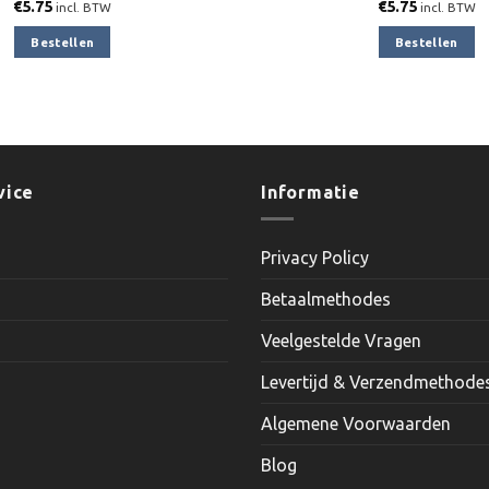
€
5.75
€
5.75
incl. BTW
incl. BTW
Bestellen
Bestellen
vice
Informatie
Privacy Policy
Betaalmethodes
Veelgestelde Vragen
Levertijd & Verzendmethode
Algemene Voorwaarden
Blog