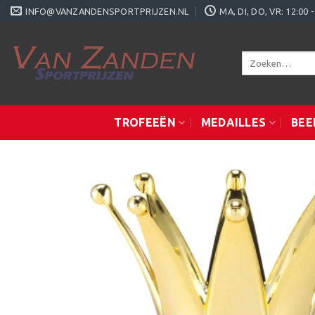
Ga
INFO@VANZANDENSPORTPRIJZEN.NL
MA, DI, DO, VR: 12:0
naar
inhoud
Zoeken
naar:
TROFEEËN
MEDAILLES
BEE