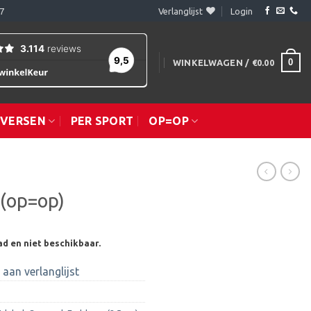
7
Verlanglijst
Login
0
WINKELWAGEN /
€
0.00
IVERSEN
PER SPORT
OP=OP
 (op=op)
ad en niet beschikbaar.
aan verlanglijst