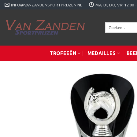
Ga
INFO@VANZANDENSPORTPRIJZEN.NL
MA, DI, DO, VR: 12:0
naar
inhoud
Zoeken
naar:
TROFEEËN
MEDAILLES
BEE