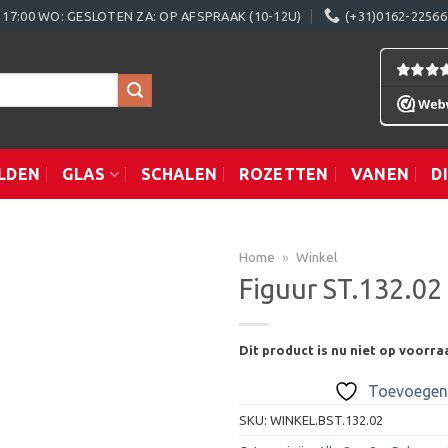
0 - 17:00 WO: GESLOTEN ZA: OP AFSPRAAK (10-12U)
(+31)0162-22566
LDEN
GLAS
SCHALEN
ROZETTEN
VANEN
D
Home
»
Winkel
Figuur ST.132.02
Toevoegen
Dit product is nu niet op voorra
aan
verlanglijst
Toevoegen 
SKU:
WINKEL.BST.132.02