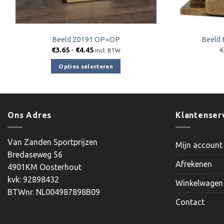
Beeld Z0191 OP=OP
Beeld 
Prijsklasse:
€
3.65
-
€
4.45
€
incl. BTW
€3.65
tot
Opties selecteren
€4.45
Dit
product
heeft
meerdere
Ons Adres
Klantenser
variaties.
Deze
Van Zanden Sportprijzen
Mijn account
optie
Bredaseweg 56
kan
Afrekenen
4901KM Oosterhout
gekozen
kvk: 92898432
worden
Winkelwagen
BTWnr. NL004987898B09
op
Contact
de
productpagina