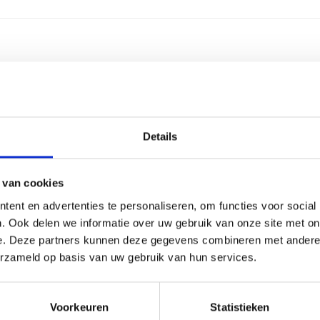
2-4 we
Alumin
Details
Ijzer
Kunsts
 van cookies
ent en advertenties te personaliseren, om functies voor social
3 regel
. Ook delen we informatie over uw gebruik van onze site met on
e. Deze partners kunnen deze gegevens combineren met andere i
30 lee
erzameld op basis van uw gebruik van hun services.
Graver
Voorkeuren
Statistieken
40 cm, 