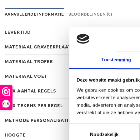
AANVULLENDE INFORMATIE
BEOORDELINGEN (0)
LEVERTIJD
MATERIAAL GRAVEERPLAAT
Toestemming
MATERIAAL TROFEE
MATERIAAL VOET
Deze website maakt gebruik
We gebruiken cookies om cont
MAX AANTAL REGELS
websiteverkeer te analyseren
9,5
media, adverteren en analys
MAX TEKENS PER REGEL
verstrekt of die ze hebben v
METHODE PERSONALISATIE
Toestemmingsselectie
Noodzakelijk
HOOGTE