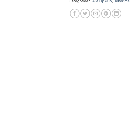
Categorieën:
Alle Op=Op
,
Beker me