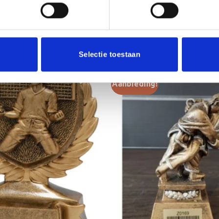
Selectie toestaan
Aanbieding!
Toevoegen
aan
verlanglijst