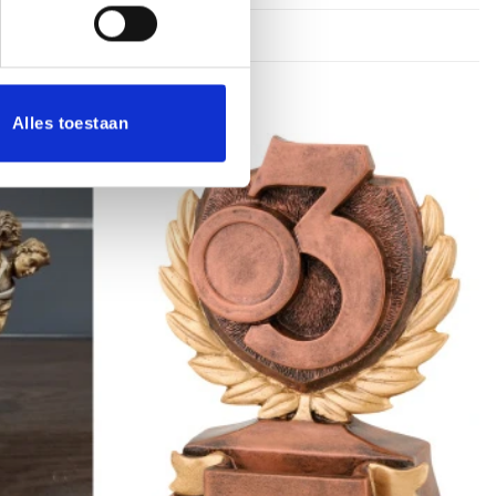
Alles toestaan
Toevoegen
Toevoegen
aan
aan
verlanglijst
verlanglijst