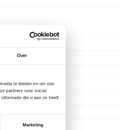
rkdagen
ium
Over
tof
 media te bieden en om ons
s
ze partners voor social
nformatie die u aan ze heeft
stekens
en
Marketing
45 cm, 50 cm