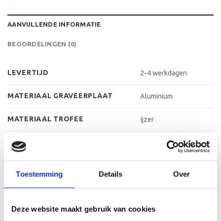
AANVULLENDE INFORMATIE
BEOORDELINGEN (0)
LEVERTIJD
2-4 werkdagen
MATERIAAL GRAVEERPLAAT
Aluminium
MATERIAAL TROFEE
Ijzer
MATERIAAL VOET
Kunststof
MAX AANTAL REGELS
3 regels
Toestemming
Details
Over
MAX TEKENS PER REGEL
30 leestekens
Deze website maakt gebruik van cookies
METHODE PERSONALISATIE
Graveren