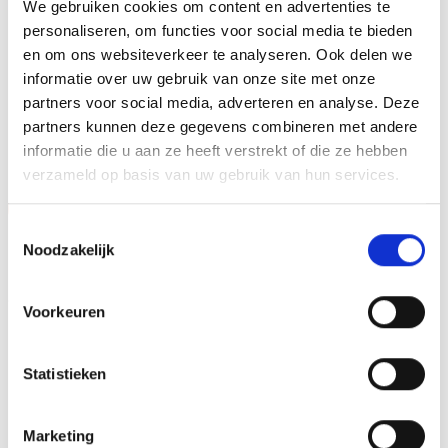
We gebruiken cookies om content en advertenties te
HOOGTE
40 cm, 45 cm, 50 cm
personaliseren, om functies voor social media te bieden
en om ons websiteverkeer te analyseren. Ook delen we
informatie over uw gebruik van onze site met onze
partners voor social media, adverteren en analyse. Deze
GERELATEERDE PRODUCTEN
partners kunnen deze gegevens combineren met andere
informatie die u aan ze heeft verstrekt of die ze hebben
verzameld op basis van uw gebruik van hun services.
Aanbieding!
Aanbieding!
Toestemmingsselectie
Toevoegen
Toevoegen
Noodzakelijk
aan
aan
verlanglijst
verlanglijst
Voorkeuren
Statistieken
Beeld FG408 (17 cm) OP=OP
Z0173 (14 cm) OP=OP
Marketing
Oorspronkelijke
Huidige
Oorspronkelijke
Huidige
€
11.75
€
10.25
€
4.95
€
3.95
incl. BTW
incl. BTW