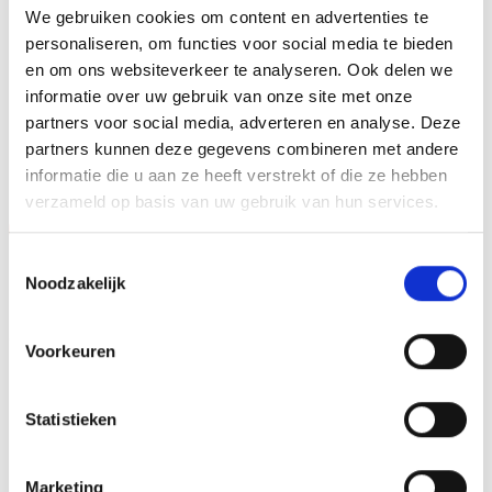
We gebruiken cookies om content en advertenties te
HOOGTE
40 cm, 45 cm, 50 cm
personaliseren, om functies voor social media te bieden
en om ons websiteverkeer te analyseren. Ook delen we
informatie over uw gebruik van onze site met onze
partners voor social media, adverteren en analyse. Deze
GERELATEERDE PRODUCTEN
partners kunnen deze gegevens combineren met andere
informatie die u aan ze heeft verstrekt of die ze hebben
verzameld op basis van uw gebruik van hun services.
Aanbieding!
Aanbieding!
Toestemmingsselectie
Toevoegen
Toevoegen
Noodzakelijk
aan
aan
verlanglijst
verlanglijst
Voorkeuren
Statistieken
Beeld FG407 (14,5 cm)
Beeld FG408 (17 cm) OP=OP
OP=OP
Marketing