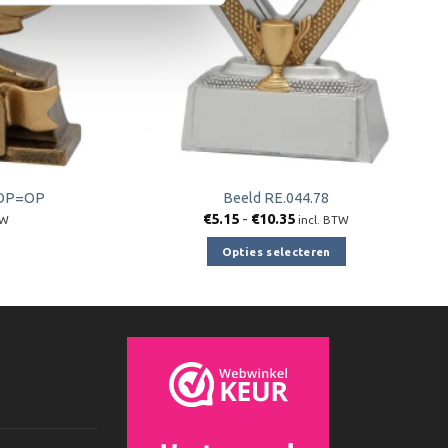
) OP=OP
Beeld RE.044.78
jke
e
Prijsklasse:
€
5.15
-
€
10.35
TW
incl. BTW
€5.15
tot
Opties selecteren
€10.35
Dit
product
heeft
meerdere
variaties.
Deze
optie
kan