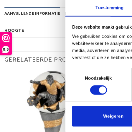
Toestemming
AANVULLENDE INFORMATIE
BEOORDELINGEN (0)
Deze website maakt gebruik
HOOGTE
We gebruiken cookies om cont
websiteverkeer te analyseren
9,5
media, adverteren en analys
verstrekt of die ze hebben v
GERELATEERDE PRODUCTEN
Toestemmingsselectie
Noodzakelijk
Toevoegen
aan
verlanglijst
Weigeren