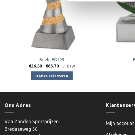
Beeld FG199
B
Prijsklasse:
€
26.50
-
€
65.70
incl. BTW
€26.50
tot
Opties selecteren
€65.70
Dit
product
heeft
meerdere
Ons Adres
Klantenser
variaties.
Deze
Van Zanden Sportprijzen
Mijn account
optie
Bredaseweg 56
kan
Afrekenen