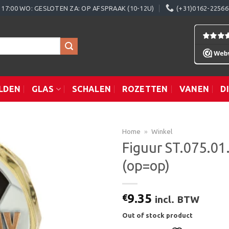
0 - 17:00 WO: GESLOTEN ZA: OP AFSPRAAK (10-12U)
(+31)0162-22566
LDEN
GLAS
SCHALEN
ROZETTEN
VANEN
D
Home
»
Winkel
Figuur ST.075.01
(op=op)
Toevoegen
aan
verlanglijst
9.35
€
incl. BTW
Out of stock product