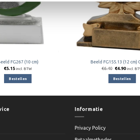
eeld FG267 (10 cm)
Beeld FG155.13 (12 cm
Oorspronkeli
Huidig
€
5.15
€
6.40
€
4.90
incl. BTW
incl. B
prijs
prijs
was:
is:
Bestellen
Bestellen
€6.40.
€4.90.
vice
Informatie
Privacy Policy
Betaalmethodes