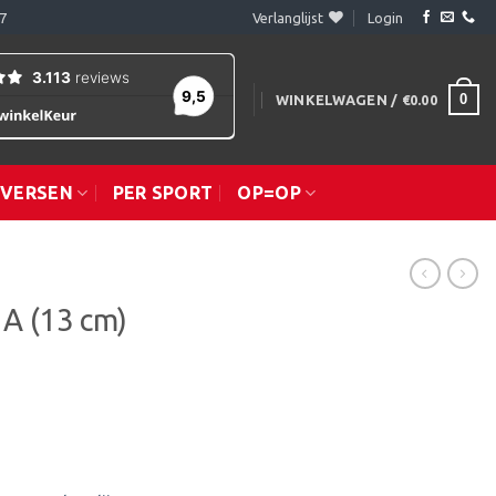
7
Verlanglijst
Login
0
WINKELWAGEN /
€
0.00
IVERSEN
PER SPORT
OP=OP
.A (13 cm)