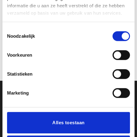
informatie die u aan ze heeft verstrekt of die ze hebben
verzameld op basis van uw gebruik van hun services.
Toestemmingsselectie
Noodzakelijk
Beeld FG155 (12 cm)
Beeld FG100 (80 cm)
Voorkeuren
€
6.90
€
311.45
incl. BTW
incl. BTW
Bestellen
Bestellen
Statistieken
Marketing
Ons Adres
Van Zanden Sportprijzen
Bredaseweg 56
Alles toestaan
4901KM Oosterhout
kvk: 92898432