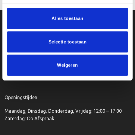
Alles toestaan
Ons Adres
Van Zanden Sportprijzen
Selectie toestaan
Bredaseweg 56
4901KM Oosterhout
kvk: 92898432
Weigeren
BTWnr. NL004987898B09
Openingstijden:
Maandag, Dinsdag, Donderdag, Vrijdag: 12:00 – 17:00
Zaterdag: Op Afspraak