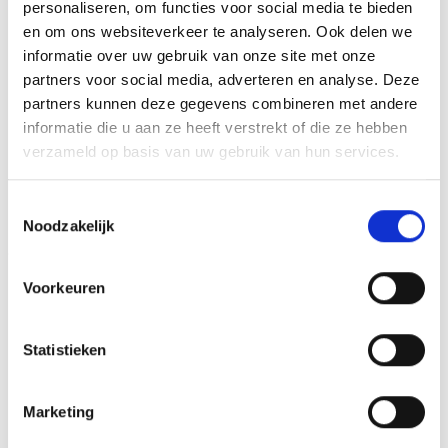
personaliseren, om functies voor social media te bieden
en om ons websiteverkeer te analyseren. Ook delen we
informatie over uw gebruik van onze site met onze
GERELATEERDE PRODUCTEN
partners voor social media, adverteren en analyse. Deze
partners kunnen deze gegevens combineren met andere
informatie die u aan ze heeft verstrekt of die ze hebben
verzameld op basis van uw gebruik van hun services.
Toevoegen
Toevoegen
Toestemmingsselectie
aan
aan
verlanglijst
verlanglijst
Noodzakelijk
Voorkeuren
Statistieken
Beeld FG360 (11,5 cm)
Beeld FG255 (10 cm)
€
30.10
€
5.15
incl. BTW
incl. BTW
Marketing
Bestellen
Bestellen