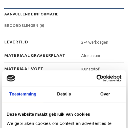
AANVULLENDE INFORMATIE
BEOORDELINGEN (0)
LEVERTIJD
2-4 werkdagen
MATERIAAL GRAVEERPLAAT
Aluminium
MATERIAAL VOET
Kunststof
MAX AANTAL REGELS
3 regels
Toestemming
Details
Over
MAX TEKENS PER REGEL
30 leestekens
METHODE PERSONALISATIE
Graveren
Deze website maakt gebruik van cookies
HOOGTE
23 cm, 25 cm, 27 cm
We gebruiken cookies om content en advertenties te