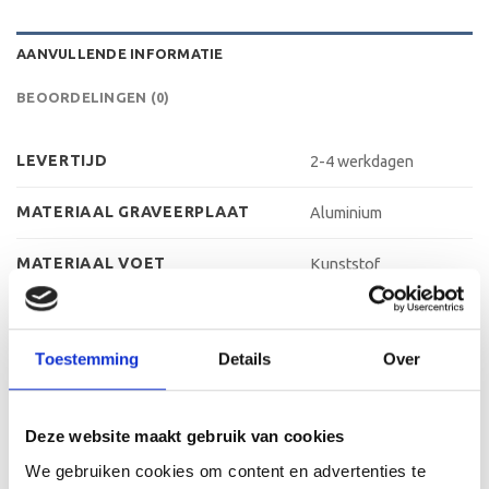
AANVULLENDE INFORMATIE
BEOORDELINGEN (0)
LEVERTIJD
2-4 werkdagen
MATERIAAL GRAVEERPLAAT
Aluminium
MATERIAAL VOET
Kunststof
MAX AANTAL REGELS
3 regels
Toestemming
Details
Over
MAX TEKENS PER REGEL
30 leestekens
METHODE PERSONALISATIE
Graveren
Deze website maakt gebruik van cookies
HOOGTE
45 cm, 48 cm, 53 cm
We gebruiken cookies om content en advertenties te