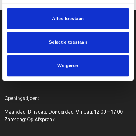
Dit
product
heeft
Alles toestaan
meerdere
Ons Adres
variaties.
Deze
optie
Van Zanden Sportprijzen
Selectie toestaan
kan
Bredaseweg 56
gekozen
4901KM Oosterhout
worden
kvk: 92898432
op
Weigeren
BTWnr. NL004987898B09
de
productpagina
Openingstijden:
Maandag, Dinsdag, Donderdag, Vrijdag: 12:00 – 17:00
Zaterdag: Op Afspraak