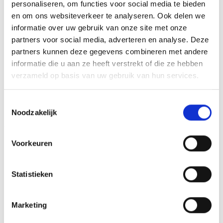
personaliseren, om functies voor social media te bieden
en om ons websiteverkeer te analyseren. Ook delen we
informatie over uw gebruik van onze site met onze
GERELATEERDE PRODUCTEN
partners voor social media, adverteren en analyse. Deze
partners kunnen deze gegevens combineren met andere
informatie die u aan ze heeft verstrekt of die ze hebben
verzameld op basis van uw gebruik van hun services.
Toevoegen
Toevoegen
Toestemmingsselectie
aan
aan
verlanglijst
verlanglijst
Noodzakelijk
Voorkeuren
Statistieken
Beeld FG268 (10 cm)
Beeld RE.180
Prijsklasse:
€
5.15
€
11.20
-
€
23.75
incl. BTW
incl. BTW
€11.20
Marketing
tot
Bestellen
Opties selecteren
€23.75