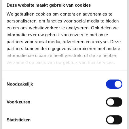
MAX TEKENS PER REGEL
30 leestekens
Deze website maakt gebruik van cookies
METHODE PERSONALISATIE
We gebruiken cookies om content en advertenties te
Graveren
personaliseren, om functies voor social media te bieden
HOOGTE
en om ons websiteverkeer te analyseren. Ook delen we
23 cm, 25 cm, 27 cm
informatie over uw gebruik van onze site met onze
partners voor social media, adverteren en analyse. Deze
partners kunnen deze gegevens combineren met andere
GERELATEERDE PRODUCTEN
informatie die u aan ze heeft verstrekt of die ze hebben
verzameld op basis van uw gebruik van hun services.
Toestemmingsselectie
Aanbieding!
Aanbieding!
Noodzakelijk
Toevoegen
Toevoegen
aan
aan
verlanglijst
verlanglijst
Voorkeuren
Statistieken