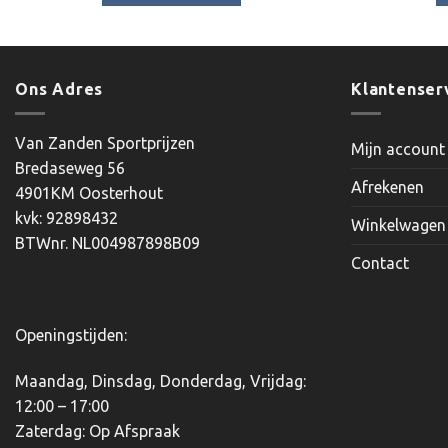
Dit
product
heeft
meerdere
Ons Adres
Klantenser
variaties.
Deze
Van Zanden Sportprijzen
Mijn account
optie
Bredaseweg 56
kan
Afrekenen
4901KM Oosterhout
gekozen
kvk: 92898432
worden
Winkelwagen
BTWnr. NL004987898B09
op
Contact
de
productpagina
Openingstijden:
Maandag, Dinsdag, Donderdag, Vrijdag:
12:00 – 17:00
Zaterdag: Op Afspraak