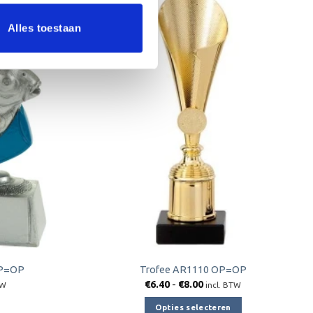
Aanbieding!
Alles toestaan
Toevoegen
Toevoegen
aan
aan
verlanglijst
verlanglijst
OP=OP
Trofee AR1110 OP=OP
jke
e
Prijsklasse:
€
6.40
-
€
8.00
TW
incl. BTW
€6.40
tot
Opties selecteren
€8.00