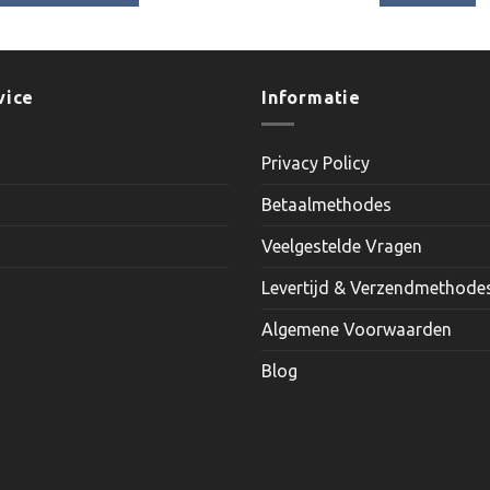
Dit
product
heeft
meerdere
vice
Informatie
variaties.
Deze
Privacy Policy
optie
kan
Betaalmethodes
gekozen
worden
Veelgestelde Vragen
op
Levertijd & Verzendmethode
de
productpagina
Algemene Voorwaarden
Blog