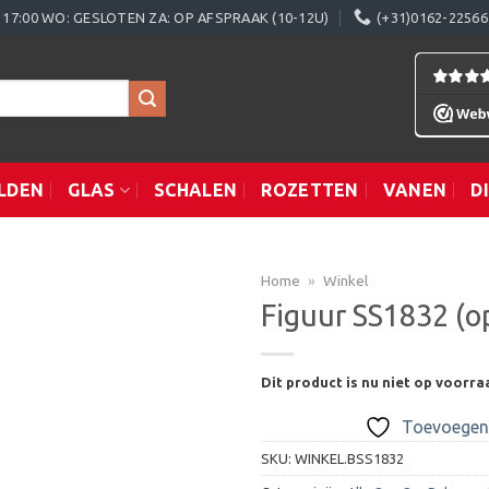
0 - 17:00 WO: GESLOTEN ZA: OP AFSPRAAK (10-12U)
(+31)0162-22566
LDEN
GLAS
SCHALEN
ROZETTEN
VANEN
D
Home
»
Winkel
Figuur SS1832 (o
Toevoegen
Dit product is nu niet op voorra
aan
verlanglijst
Toevoegen 
SKU:
WINKEL.BSS1832