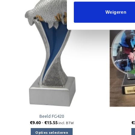
Aanbieding!
Weigeren
Toevoegen
aan
verlanglijst
Beeld FG420
Prijsklasse:
€
9.60
-
€
15.55
€
incl. BTW
€9.60
tot
Opties selecteren
€15.55