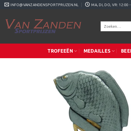
Ga
INFO@VANZANDENSPORTPRIJZEN.NL
MA, DI, DO, VR: 12:0
naar
inhoud
Zoeken
naar:
TROFEEËN
MEDAILLES
BEE