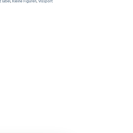
 label
,
Kleine Figuren
,
Vissport