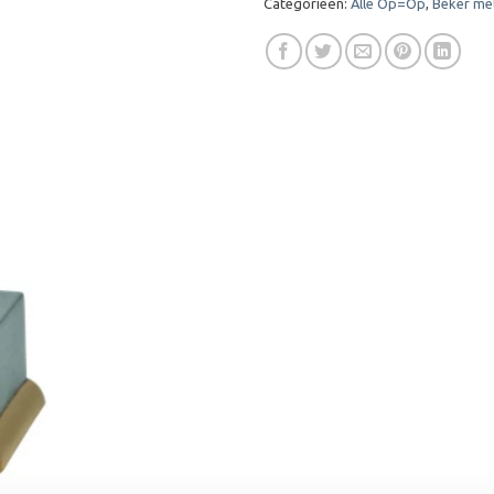
Categorieën:
Alle Op=Op
,
Beker met