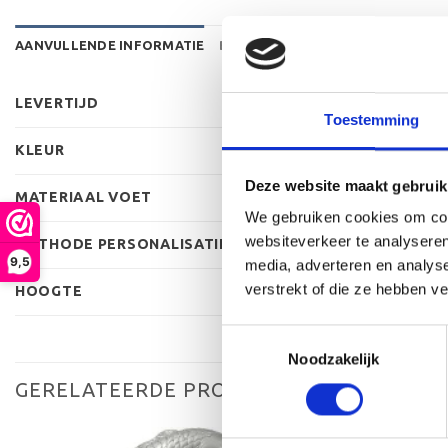
AANVULLENDE INFORMATIE
BEOORDELINGEN (0)
LEVERTIJD
Toestemming
KLEUR
Deze website maakt gebruik
MATERIAAL VOET
We gebruiken cookies om cont
websiteverkeer te analyseren
METHODE PERSONALISATIE
9,5
media, adverteren en analys
verstrekt of die ze hebben v
HOOGTE
Toestemmingsselectie
Noodzakelijk
GERELATEERDE PRODUCTEN