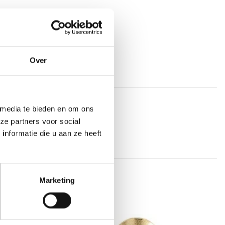
rkdagen
Over
ver
tof
 media te bieden en om ons
ze partners voor social
n
nformatie die u aan ze heeft
17 cm, 19 cm
Marketing