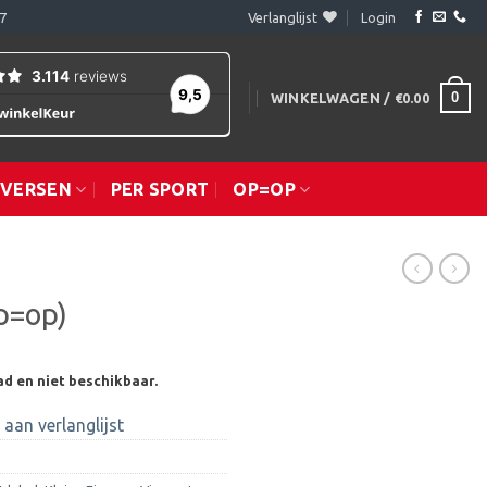
7
Verlanglijst
Login
0
WINKELWAGEN /
€
0.00
IVERSEN
PER SPORT
OP=OP
p=op)
ad en niet beschikbaar.
aan verlanglijst