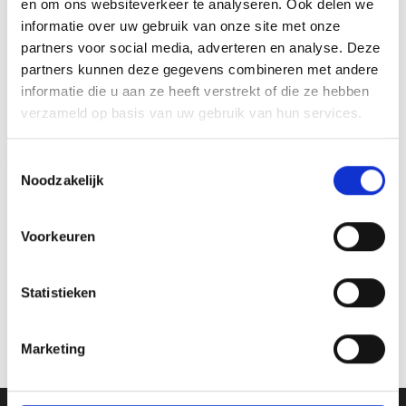
en om ons websiteverkeer te analyseren. Ook delen we
informatie over uw gebruik van onze site met onze
partners voor social media, adverteren en analyse. Deze
Aanbieding!
partners kunnen deze gegevens combineren met andere
informatie die u aan ze heeft verstrekt of die ze hebben
Toevoegen
Toevoegen
aan
aan
verzameld op basis van uw gebruik van hun services.
verlanglijst
verlanglijst
Toestemmingsselectie
Noodzakelijk
Voorkeuren
Beeld RE.188
Trofee AR1110 OP=OP
Prijsklasse:
Prijsklasse:
€
54.60
-
€
94.50
€
6.40
-
€
8.00
incl. BTW
incl. BTW
€54.60
€6.40
Statistieken
tot
tot
Opties selecteren
Opties selecteren
€94.50
€8.00
Dit
Dit
product
product
Marketing
heeft
heeft
meerdere
meerdere
variaties.
variaties.