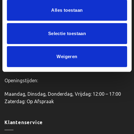
Deze
Deze
Ons Adres
Alles toestaan
optie
optie
kan
kan
Van Zanden Sportprijzen
gekozen
gekozen
worden
worden
Bredaseweg 56
Selectie toestaan
op
op
4901KM Oosterhout
de
de
kvk: 92898432
productpagina
productpagina
BTWnr. NL004987898B09
Weigeren
Openingstijden:
Maandag, Dinsdag, Donderdag, Vrijdag: 12:00 – 17:00
Zaterdag: Op Afspraak
Klantenservice