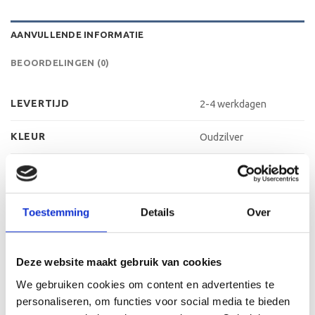
AANVULLENDE INFORMATIE
BEOORDELINGEN (0)
LEVERTIJD
2-4 werkdagen
KLEUR
Oudzilver
MATERIAAL VOET
Kunststof
METHODE PERSONALISATIE
Labelen
Toestemming
Details
Over
HOOGTE
16 cm, 17 cm, 19 cm
Deze website maakt gebruik van cookies
We gebruiken cookies om content en advertenties te
personaliseren, om functies voor social media te bieden
GERELATEERDE PRODUCTEN