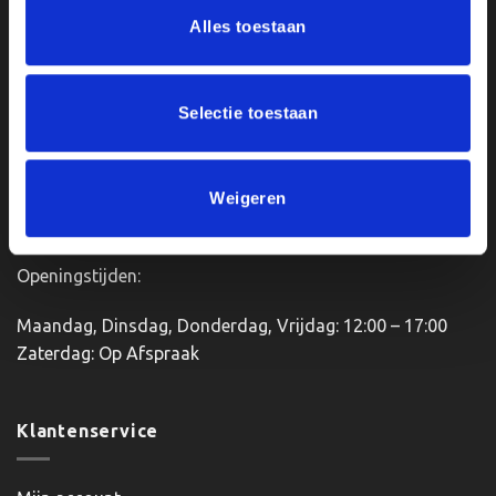
Ons Adres
variaties.
Alles toestaan
Deze
optie
Van Zanden Sportprijzen
kan
Bredaseweg 56
gekozen
Selectie toestaan
4901KM Oosterhout
worden
kvk: 92898432
op
BTWnr. NL004987898B09
de
Weigeren
productpagina
Openingstijden:
Maandag, Dinsdag, Donderdag, Vrijdag: 12:00 – 17:00
Zaterdag: Op Afspraak
Klantenservice