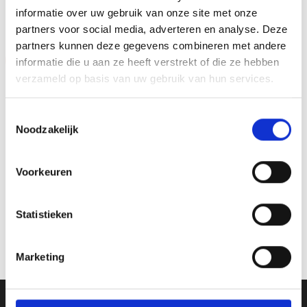
GERELATEERDE PRODUCTEN
informatie over uw gebruik van onze site met onze
partners voor social media, adverteren en analyse. Deze
partners kunnen deze gegevens combineren met andere
Aanbieding!
informatie die u aan ze heeft verstrekt of die ze hebben
verzameld op basis van uw gebruik van hun services.
Toevoegen
aan
verlanglijst
Toestemmingsselectie
Noodzakelijk
Voorkeuren
Trofee AR1110 OP=OP
Statistieken
Prijsklasse:
€
6.40
-
€
8.00
incl. BTW
€6.40
tot
Opties selecteren
€8.00
Marketing
Dit
product
heeft
meerdere