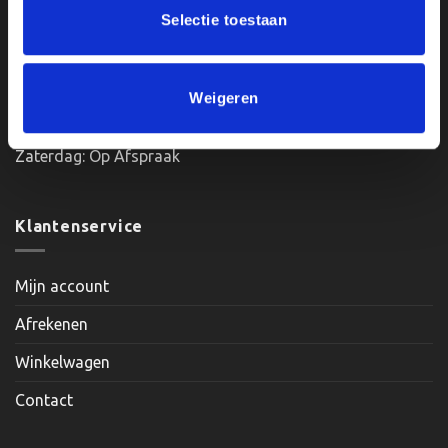
productpagina
Selectie toestaan
Openingstijden:
Weigeren
Maandag, Dinsdag, Donderdag, Vrijdag: 12:00 – 17:00
Zaterdag: Op Afspraak
Klantenservice
Mijn account
Afrekenen
Winkelwagen
Contact