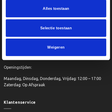
meerdere
Ons Adres
Alles toestaan
variaties.
Deze
optie
Van Zanden Sportprijzen
kan
Bredaseweg 56
Selectie toestaan
gekozen
4901KM Oosterhout
worden
kvk: 92898432
op
BTWnr. NL004987898B09
de
Weigeren
productpagina
Openingstijden:
Maandag, Dinsdag, Donderdag, Vrijdag: 12:00 – 17:00
Zaterdag: Op Afspraak
Klantenservice