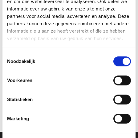
en om ons websiteverkeer te analyseren. Ook delen we
informatie over uw gebruik van onze site met onze
partners voor social media, adverteren en analyse. Deze
partners kunnen deze gegevens combineren met andere
informatie die u aan ze heeft verstrekt of die ze hebben
Toevoegen
Toevoegen
aan
aan
verzameld op basis van uw gebruik van hun services.
verlanglijst
verlanglijst
Toestemmingsselectie
Noodzakelijk
Voorkeuren
Beeld FG920 (12 cm)
€
7.60
incl. BTW
Statistieken
Medaille DI5000.ZA
Bestellen
€
1.50
incl. BTW
Opties selecteren
Marketing
Dit
product
heeft