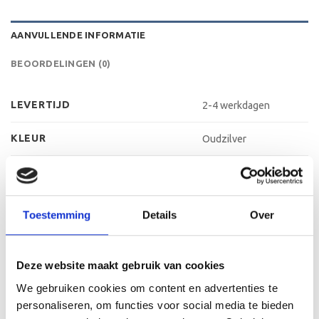
AANVULLENDE INFORMATIE
BEOORDELINGEN (0)
LEVERTIJD
2-4 werkdagen
KLEUR
Oudzilver
MATERIAAL VOET
Kunststof
METHODE PERSONALISATIE
Labelen
Toestemming
Details
Over
HOOGTE
16 cm, 17 cm, 19 cm
Deze website maakt gebruik van cookies
We gebruiken cookies om content en advertenties te
personaliseren, om functies voor social media te bieden
GERELATEERDE PRODUCTEN