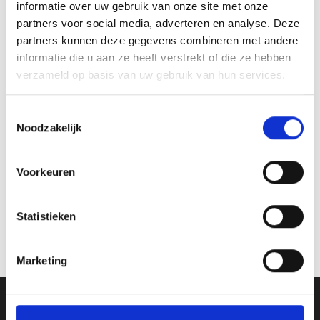
informatie over uw gebruik van onze site met onze
partners voor social media, adverteren en analyse. Deze
partners kunnen deze gegevens combineren met andere
Aanbieding!
informatie die u aan ze heeft verstrekt of die ze hebben
Toevoegen
Toevoegen
verzameld op basis van uw gebruik van hun services.
aan
aan
verlanglijst
verlanglijst
Toestemmingsselectie
Noodzakelijk
Voorkeuren
Beeld FG914 (12 cm) OP=OP
Beeld FG260 (10 cm)
Oorspronkelijke
Huidige
Statistieken
€
7.60
€
6.10
€
5.15
incl. BTW
incl. BTW
prijs
prijs
was:
is:
Bestellen
Bestellen
€7.60.
€6.10.
Marketing
Ons Adres