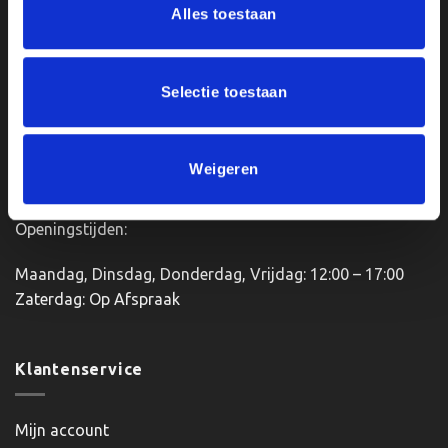
Alles toestaan
Van Zanden Sportprijzen
Bredaseweg 56
4901KM Oosterhout
Selectie toestaan
kvk: 92898432
BTWnr. NL004987898B09
Weigeren
Openingstijden:
Maandag, Dinsdag, Donderdag, Vrijdag: 12:00 – 17:00
Zaterdag: Op Afspraak
Klantenservice
Mijn account