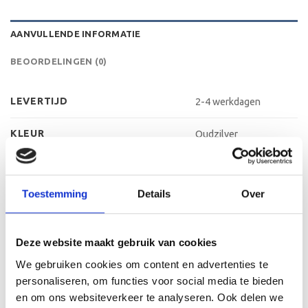
AANVULLENDE INFORMATIE
BEOORDELINGEN (0)
LEVERTIJD
2-4 werkdagen
KLEUR
Oudzilver
MATERIAAL VOET
Kunststof
Toestemming
Details
Over
METHODE PERSONALISATIE
Labelen
HOOGTE
16 cm, 17 cm, 19 cm
Deze website maakt gebruik van cookies
We gebruiken cookies om content en advertenties te
personaliseren, om functies voor social media te bieden
GERELATEERDE PRODUCTEN
en om ons websiteverkeer te analyseren. Ook delen we