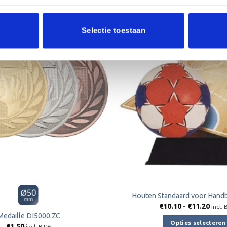
Selectie toestaan
Toevoegen
aan
verlanglijst
Houten Standaard voor Hand
Prijs
€
10.10
-
€
11.20
incl.
€10.
Medaille DI5000.ZC
tot
Opties selecteren
€
1.50
€11.
incl. BTW