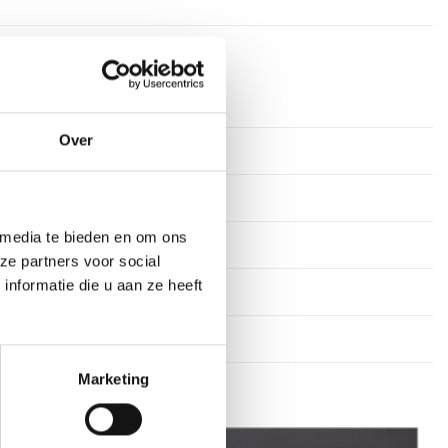
rkdagen
Over
tof
 media te bieden en om ons
n
ze partners voor social
nformatie die u aan ze heeft
17 cm, 19 cm
Marketing