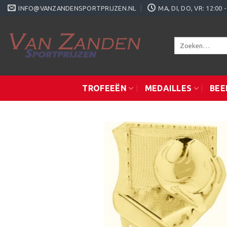
Ga
INFO@VANZANDENSPORTPRIJZEN.NL
MA, DI, DO, VR: 12:0
naar
inhoud
Zoeken
naar:
TROFEEËN
MEDAILLES
BEE