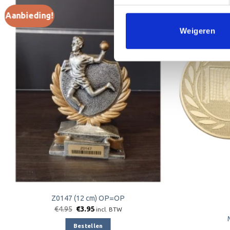
Aanbieding!
Weigeren
Toevoegen
aan
verlanglijst
Z0147 (12 cm) OP=OP
Oorspronkelijke
Huidige
€
4.95
€
3.95
incl. BTW
prijs
prijs
was:
is:
Bestellen
€4.95.
€3.95.