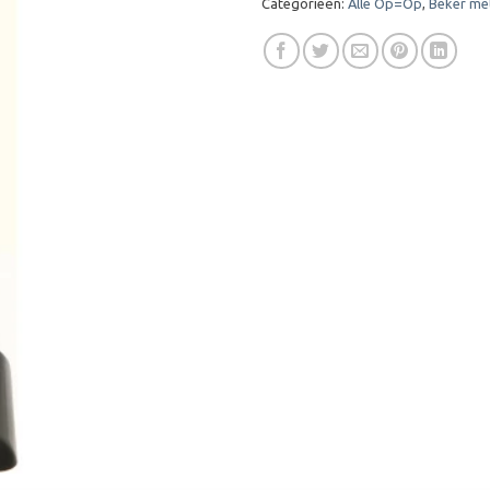
Categorieën:
Alle Op=Op
,
Beker met