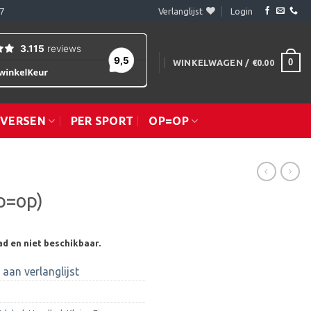
7
Verlanglijst
Login
0
WINKELWAGEN /
€
0.00
IVERSEN
PER SPORT
OP=OP
p=op)
ad en niet beschikbaar.
aan verlanglijst