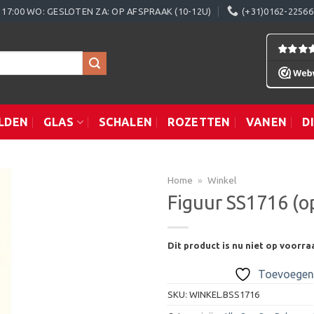
0 - 17:00 WO: GESLOTEN ZA: OP AFSPRAAK (10-12U)
(+31)0162-22566
LDEN
GLAS
SCHALEN
ROZETTEN
VANEN
D
Home
»
Winkel
Figuur SS1716 (o
Toevoegen
Dit product is nu niet op voorra
aan
verlanglijst
Toevoegen 
SKU:
WINKEL.BSS1716