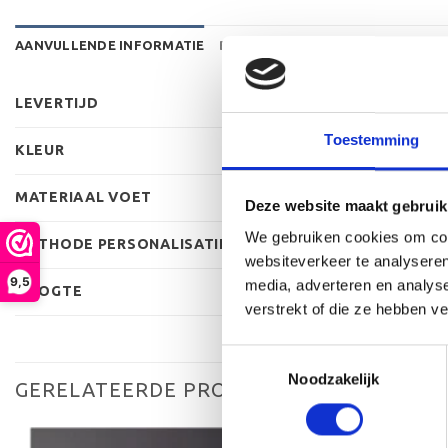
AANVULLENDE INFORMATIE
BEOORDELINGEN (0)
LEVERTIJD
Toestemming
KLEUR
MATERIAAL VOET
Deze website maakt gebruik
We gebruiken cookies om cont
METHODE PERSONALISATIE
websiteverkeer te analyseren
9,5
media, adverteren en analys
HOOGTE
verstrekt of die ze hebben v
Toestemmingsselectie
Noodzakelijk
GERELATEERDE PRODUCTEN